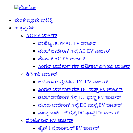
ಮರಳಿ ಪ್ರಥಮ ಪುಟಕ್ಕೆ
ಉತ್ಪನ್ನಗಳು
AC EV ಚಾರ್ಜರ್
ವಾಣಿಜ್ಯ OCPP AC EV ಚಾರ್ಜರ್
ಡಬಲ್ ಚಾರ್ಜಿಂಗ್ ಗನ್ಸ್ AC EV ಚಾರ್ಜರ್
ಹೋಮ್ AC EV ಚಾರ್ಜರ್
ಸಿಂಗಲ್ ಚಾರ್ಜಿಂಗ್ ಗನ್ ವರ್ಟಿಕಲ್ ಎಸಿ ಇವಿ ಚಾರ್ಜರ್
ಡಿಸಿ ಇವಿ ಚಾರ್ಜರ್
ಜಾಹೀರಾತು ಪ್ರದರ್ಶನ DC EV ಚಾರ್ಜರ್
ಸಿಂಗಲ್ ಚಾರ್ಜಿಂಗ್ ಗನ್ DC ಫಾಸ್ಟ್ EV ಚಾರ್ಜರ್
ಡಬಲ್ ಚಾರ್ಜಿಂಗ್ ಗನ್ಸ್ DC ಫಾಸ್ಟ್ EV ಚಾರ್ಜರ್
ಮೂರು ಚಾರ್ಜಿಂಗ್ ಗನ್ಸ್ DC ಫಾಸ್ಟ್ EV ಚಾರ್ಜರ್
ನಾಲ್ಕು ಚಾರ್ಜಿಂಗ್ ಗನ್ಸ್ DC ಫಾಸ್ಟ್ EV ಚಾರ್ಜರ್
ಪೋರ್ಟಬಲ್ EV ಚಾರ್ಜರ್
ಟೈಪ್ 1 ಪೋರ್ಟಬಲ್ EV ಚಾರ್ಜರ್