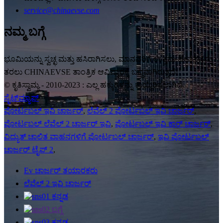
service@chinaevse.com
ನಮ್ಮ ಬಗ್ಗೆ
ಭೂಮಿಯನ್ನು ಸ್ವಚ್ಛ ಮತ್ತು ಹಸಿರಾಗಿಸಲು, ಮಾನವರಿಗೆ ಉತ್ತಮ ಜೀವನವನ್ನು
ತರಲು CHINAEVSE ತಾಂತ್ರಿಕ ಆವಿಷ್ಕಾರಕ್ಕೆ ಬದ್ಧವಾಗಿರುತ್ತದೆ!
© ಕೃತಿಸ್ವಾಮ್ಯ - 2010-2023 : ಎಲ್ಲ ಹಕ್ಕುಗಳನ್ನು ಕಾಯ್ದಿರಿಸಲಾಗಿದೆ.
ಸೈಟ್‌ಮ್ಯಾಪ್
ಪೋರ್ಟಬಲ್ ಇವಿ ಚಾರ್ಜರ್
,
ಲೆವೆಲ್ 2 ಪೋರ್ಟಬಲ್ ಇವಿ ಚಾರ್ಜರ್
,
ಪೋರ್ಟಬಲ್ ಲೆವೆಲ್ 2 ಚಾರ್ಜರ್ ಇವಿ
,
ಪೋರ್ಟಬಲ್ ಇವಿ ಕಾರ್ ಚಾರ್ಜರ್
,
ವಿದ್ಯುತ್ ಚಾಲಿತ ವಾಹನಗಳಿಗೆ ಪೋರ್ಟಬಲ್ ಚಾರ್ಜರ್
,
ಇವಿ ಪೋರ್ಟಬಲ್
ಚಾರ್ಜರ್ ಟೈಪ್ 2
,
Ev ಚಾರ್ಜರ್ ತಯಾರಕರು
ಲೆವೆಲ್ 2 ಇವಿ ಚಾರ್ಜರ್