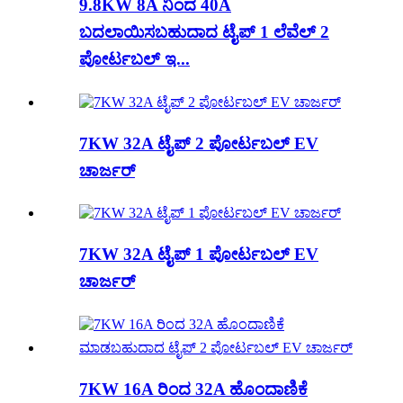
9.8KW 8A ನಿಂದ 40A
ಬದಲಾಯಿಸಬಹುದಾದ ಟೈಪ್ 1 ಲೆವೆಲ್ 2
ಪೋರ್ಟಬಲ್ ಇ...
7KW 32A ಟೈಪ್ 2 ಪೋರ್ಟಬಲ್ EV
ಚಾರ್ಜರ್
7KW 32A ಟೈಪ್ 1 ಪೋರ್ಟಬಲ್ EV
ಚಾರ್ಜರ್
7KW 16A ರಿಂದ 32A ಹೊಂದಾಣಿಕೆ