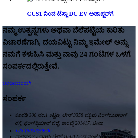
CCS1 ನಿಂದ ಟೆಸ್ಲಾ DC EV ಅಡಾಪ್ಟರ್‌ಗೆ
ನಮ್ಮ ಉತ್ಪನ್ನಗಳು ಅಥವಾ ಬೆಲೆಪಟ್ಟಿಯ ಕುರಿತು
ವಿಚಾರಣೆಗಾಗಿ, ದಯವಿಟ್ಟು ನಿಮ್ಮ ಇಮೇಲ್ ಅನ್ನು
ನಮಗೆ ಕಳುಹಿಸಿ ಮತ್ತು ನಾವು 24 ಗಂಟೆಗಳ ಒಳಗೆ
ಸಂಪರ್ಕದಲ್ಲಿರುತ್ತೇವೆ.
ಚಂದಾದಾರರಾಗಿ
ಸಂಪರ್ಕ
ಕೊಠಡಿ 308 ನಂ.1 ಕಟ್ಟಡ, ಲೇನ್ 3358 ಪಶ್ಚಿಮ ಪಿಂಗ್‌ಜುವಾಂಗ್
ರಸ್ತೆ, ಫೆಂಗ್‌ಕ್ಸಿಯಾನ್ ಜಿಲ್ಲೆ, ಶಾಂಘೈ 201417, ಚೀನಾ
+86 15000258990
ವಾರದಲ್ಲಿ 7 ದಿನಗಳು ಬೆಳಿಗ್ಗೆ 10:00 ರಿಂದ ಸಂಜೆ 6:00 ರವರೆಗೆ