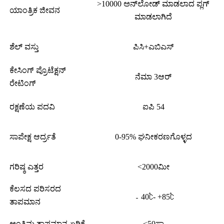
>10000 ಅನ್‌ಲೋಡ್ ಮಾಡಲಾದ ಪ್ಲಗ್
ಯಾಂತ್ರಿಕ ಜೀವನ
ಮಾಡಲಾಗಿದೆ
ಶೆಲ್ ವಸ್ತು
ಪಿಸಿ+ಎಬಿಎಸ್
ಕೇಸಿಂಗ್ ಪ್ರೊಟೆಕ್ಷನ್
ನೆಮಾ 3ಆರ್
ರೇಟಿಂಗ್
ರಕ್ಷಣೆಯ ಪದವಿ
ಐಪಿ 54
ಸಾಪೇಕ್ಷ ಆರ್ದ್ರತೆ
0-95% ಘನೀಕರಣಗೊಳ್ಳದ
ಗರಿಷ್ಠ ಎತ್ತರ
<2000ಮೀ
ಕೆಲಸದ ಪರಿಸರದ
﹣40℃- +85℃
ತಾಪಮಾನ
ಅಂತಿಮ ತಾಪಮಾನ ಏರಿಕೆ
<50ಸಾ