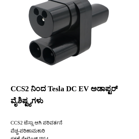
CCS2 ನಿಂದ Tesla DC EV ಅಡಾಪ್ಟರ್
ವೈಶಿಷ್ಟ್ಯಗಳು
CCS2 ಟೆಸ್ಲಾ ಆಗಿ ಪರಿವರ್ತನೆ
ವೆಚ್ಚ-ಪರಿಣಾಮಕಾರಿ
ರಕ್ಷಣೆ ರೇಟಿಂಗ್ IP54