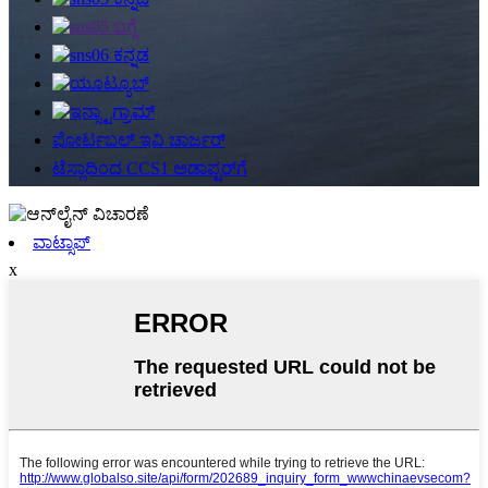
ಪೋರ್ಟಬಲ್ ಇವಿ ಚಾರ್ಜರ್
ಟೆಸ್ಲಾದಿಂದ CCS1 ಅಡಾಪ್ಟರ್‌ಗೆ
ವಾಟ್ಸಾಪ್
x