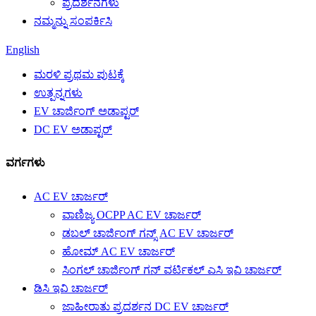
ಪ್ರದರ್ಶನಗಳು
ನಮ್ಮನ್ನು ಸಂಪರ್ಕಿಸಿ
English
ಮರಳಿ ಪ್ರಥಮ ಪುಟಕ್ಕೆ
ಉತ್ಪನ್ನಗಳು
EV ಚಾರ್ಜಿಂಗ್ ಅಡಾಪ್ಟರ್
DC EV ಅಡಾಪ್ಟರ್
ವರ್ಗಗಳು
AC EV ಚಾರ್ಜರ್
ವಾಣಿಜ್ಯ OCPP AC EV ಚಾರ್ಜರ್
ಡಬಲ್ ಚಾರ್ಜಿಂಗ್ ಗನ್ಸ್ AC EV ಚಾರ್ಜರ್
ಹೋಮ್ AC EV ಚಾರ್ಜರ್
ಸಿಂಗಲ್ ಚಾರ್ಜಿಂಗ್ ಗನ್ ವರ್ಟಿಕಲ್ ಎಸಿ ಇವಿ ಚಾರ್ಜರ್
ಡಿಸಿ ಇವಿ ಚಾರ್ಜರ್
ಜಾಹೀರಾತು ಪ್ರದರ್ಶನ DC EV ಚಾರ್ಜರ್