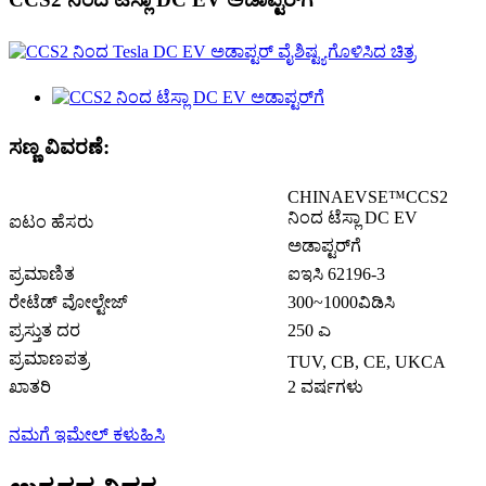
ಸಣ್ಣ ವಿವರಣೆ:
CHINAEVSE™️CCS2
ನಿಂದ ಟೆಸ್ಲಾ DC EV
ಐಟಂ ಹೆಸರು
ಅಡಾಪ್ಟರ್‌ಗೆ
ಪ್ರಮಾಣಿತ
ಐಇಸಿ 62196-3
ರೇಟೆಡ್ ವೋಲ್ಟೇಜ್
300~1000ವಿಡಿಸಿ
ಪ್ರಸ್ತುತ ದರ
250 ಎ
ಪ್ರಮಾಣಪತ್ರ
TUV, CB, CE, UKCA
ಖಾತರಿ
2 ವರ್ಷಗಳು
ನಮಗೆ ಇಮೇಲ್ ಕಳುಹಿಸಿ