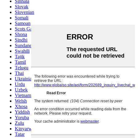
Sinhala
Slovak
Slovenian
Somali
Samoan
Scots Gaelic
Shona
Sindhi
Sundanese
Swahili
Tajik
Tamil
Telugu
Thai
Ukrainian
Urdu
Uzbek
Vietnamese
Welsh
Xhosa
Yiddish
Yoruba
Zulu
Kinyarwanda
Tatar