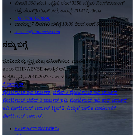
ಕೊಠಡಿ 308 ನಂ.1 ಕಟ್ಟಡ, ಲೇನ್ 3358 ಪಶ್ಚಿಮ ಪಿಂಗ್‌ಜುವಾಂಗ್
ರಸ್ತೆ, ಫೆಂಗ್‌ಕ್ಸಿಯಾನ್ ಜಿಲ್ಲೆ, ಶಾಂಘೈ 201417, ಚೀನಾ
+86 15000258990
ವಾರದಲ್ಲಿ 7 ದಿನಗಳು ಬೆಳಿಗ್ಗೆ 10:00 ರಿಂದ ಸಂಜೆ 6:00 ರವರೆಗೆ
service@chinaevse.com
ನಮ್ಮ ಬಗ್ಗೆ
ಭೂಮಿಯನ್ನು ಸ್ವಚ್ಛ ಮತ್ತು ಹಸಿರಾಗಿಸಲು, ಮಾನವರಿಗೆ ಉತ್ತಮ ಜೀವನವನ್ನು
ತರಲು CHINAEVSE ತಾಂತ್ರಿಕ ಆವಿಷ್ಕಾರಕ್ಕೆ ಬದ್ಧವಾಗಿರುತ್ತದೆ!
© ಕೃತಿಸ್ವಾಮ್ಯ - 2010-2023 : ಎಲ್ಲ ಹಕ್ಕುಗಳನ್ನು ಕಾಯ್ದಿರಿಸಲಾಗಿದೆ.
ಸೈಟ್‌ಮ್ಯಾಪ್
ಪೋರ್ಟಬಲ್ ಇವಿ ಚಾರ್ಜರ್
,
ಲೆವೆಲ್ 2 ಪೋರ್ಟಬಲ್ ಇವಿ ಚಾರ್ಜರ್
,
ಪೋರ್ಟಬಲ್ ಲೆವೆಲ್ 2 ಚಾರ್ಜರ್ ಇವಿ
,
ಪೋರ್ಟಬಲ್ ಇವಿ ಕಾರ್ ಚಾರ್ಜರ್
,
ಇವಿ ಪೋರ್ಟಬಲ್ ಚಾರ್ಜರ್ ಟೈಪ್ 2
,
ವಿದ್ಯುತ್ ಚಾಲಿತ ವಾಹನಗಳಿಗೆ
ಪೋರ್ಟಬಲ್ ಚಾರ್ಜರ್
,
Ev ಚಾರ್ಜರ್ ತಯಾರಕರು