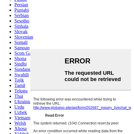
Persian
Punjabi
Serbian
Sesotho
Sinhala
Slovak
Slovenian
Somali
Samoan
Scots Gaelic
Shona
Sindhi
Sundanese
Swahili
Tajik
Tamil
Telugu
Thai
Ukrainian
Urdu
Uzbek
Vietnamese
Welsh
Xhosa
Yiddish