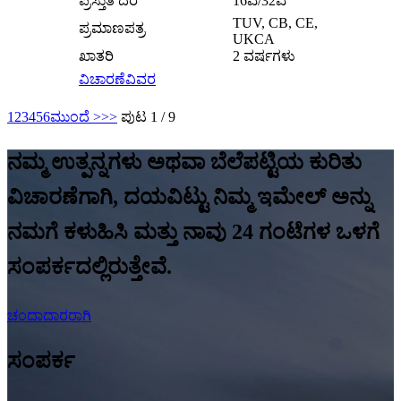
ಪ್ರಸ್ತುತ ದರ
16ಎ/32ಎ
TUV, CB, CE,
ಪ್ರಮಾಣಪತ್ರ
UKCA
ಖಾತರಿ
2 ವರ್ಷಗಳು
ವಿಚಾರಣೆ
ವಿವರ
1
2
3
4
5
6
ಮುಂದೆ >
>>
ಪುಟ 1 / 9
ನಮ್ಮ ಉತ್ಪನ್ನಗಳು ಅಥವಾ ಬೆಲೆಪಟ್ಟಿಯ ಕುರಿತು
ವಿಚಾರಣೆಗಾಗಿ, ದಯವಿಟ್ಟು ನಿಮ್ಮ ಇಮೇಲ್ ಅನ್ನು
ನಮಗೆ ಕಳುಹಿಸಿ ಮತ್ತು ನಾವು 24 ಗಂಟೆಗಳ ಒಳಗೆ
ಸಂಪರ್ಕದಲ್ಲಿರುತ್ತೇವೆ.
ಚಂದಾದಾರರಾಗಿ
ಸಂಪರ್ಕ