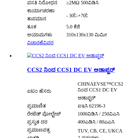
ವಸತಿ ನಿರೋಧನ
≥2MΩ 500ವಿಡಿಸಿ
ಕಾರ್ಯಾಚರಣಾ
- 30℃-+70℃
ತಾಪಮಾನ
ತೂಕ
5.0 ಕೆಜಿ
ಆಯಾಮಗಳು
310x130x130 ಮಿಮೀ
ವಿಚಾರಣೆ
ವಿವರ
CCS2 ನಿಂದ CCS1 DC EV ಅಡಾಪ್ಟರ್
CHINAEVSE™️CCS2
ನಿಂದ CCS1 DC EV
ಐಟಂ ಹೆಸರು
ಅಡಾಪ್ಟರ್
ಪ್ರಮಾಣಿತ
ಐಇಸಿ 62196-3
ರೇಟೆಡ್ ವೋಲ್ಟೇಜ್
1000ವಿಡಿಸಿ / 250ವಿಎಸಿ
ಪ್ರಸ್ತುತ ದರ
400ಎಡಿಸಿ / 80ಎಎಸಿ
ಪ್ರಮಾಣಪತ್ರ
TUV, CB, CE, UKCA
ಖಾತರಿ
2 ವರ್ಷಗಳು