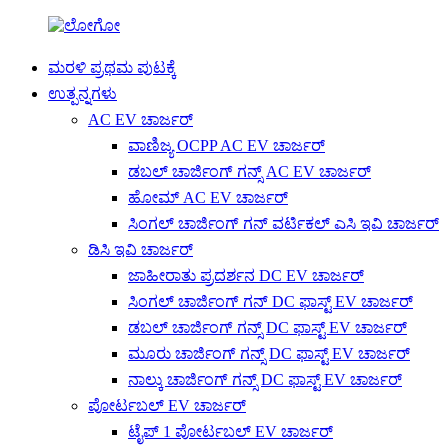
ಮರಳಿ ಪ್ರಥಮ ಪುಟಕ್ಕೆ
ಉತ್ಪನ್ನಗಳು
AC EV ಚಾರ್ಜರ್
ವಾಣಿಜ್ಯ OCPP AC EV ಚಾರ್ಜರ್
ಡಬಲ್ ಚಾರ್ಜಿಂಗ್ ಗನ್ಸ್ AC EV ಚಾರ್ಜರ್
ಹೋಮ್ AC EV ಚಾರ್ಜರ್
ಸಿಂಗಲ್ ಚಾರ್ಜಿಂಗ್ ಗನ್ ವರ್ಟಿಕಲ್ ಎಸಿ ಇವಿ ಚಾರ್ಜರ್
ಡಿಸಿ ಇವಿ ಚಾರ್ಜರ್
ಜಾಹೀರಾತು ಪ್ರದರ್ಶನ DC EV ಚಾರ್ಜರ್
ಸಿಂಗಲ್ ಚಾರ್ಜಿಂಗ್ ಗನ್ DC ಫಾಸ್ಟ್ EV ಚಾರ್ಜರ್
ಡಬಲ್ ಚಾರ್ಜಿಂಗ್ ಗನ್ಸ್ DC ಫಾಸ್ಟ್ EV ಚಾರ್ಜರ್
ಮೂರು ಚಾರ್ಜಿಂಗ್ ಗನ್ಸ್ DC ಫಾಸ್ಟ್ EV ಚಾರ್ಜರ್
ನಾಲ್ಕು ಚಾರ್ಜಿಂಗ್ ಗನ್ಸ್ DC ಫಾಸ್ಟ್ EV ಚಾರ್ಜರ್
ಪೋರ್ಟಬಲ್ EV ಚಾರ್ಜರ್
ಟೈಪ್ 1 ಪೋರ್ಟಬಲ್ EV ಚಾರ್ಜರ್