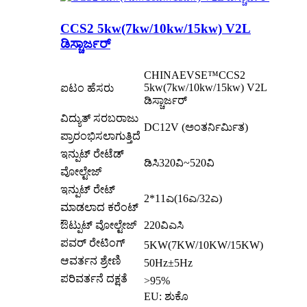
CCS2 5kw(7kw/10kw/15kw) V2L
ಡಿಸ್ಚಾರ್ಜರ್
CHINAEVSE™️CCS2
5kw(7kw/10kw/15kw) V2L
ಐಟಂ ಹೆಸರು
ಡಿಸ್ಚಾರ್ಜರ್
ವಿದ್ಯುತ್ ಸರಬರಾಜು
DC12V (ಅಂತರ್ನಿರ್ಮಿತ)
ಪ್ರಾರಂಭಿಸಲಾಗುತ್ತಿದೆ
ಇನ್ಪುಟ್ ರೇಟೆಡ್
ಡಿಸಿ320ವಿ~520ವಿ
ವೋಲ್ಟೇಜ್
ಇನ್ಪುಟ್ ರೇಟ್
2*11ಎ(16ಎ/32ಎ)
ಮಾಡಲಾದ ಕರೆಂಟ್
ಔಟ್ಪುಟ್ ವೋಲ್ಟೇಜ್
220ವಿಎಸಿ
ಪವರ್ ರೇಟಿಂಗ್
5KW(7KW/10KW/15KW)
ಆವರ್ತನ ಶ್ರೇಣಿ
50Hz±5Hz
ಪರಿವರ್ತನೆ ದಕ್ಷತೆ
>95%
EU: ಶುಕೊ