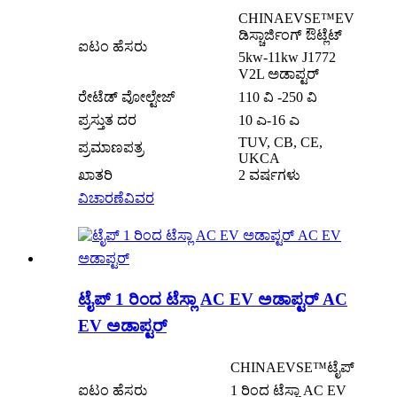
CHINAEVSE™️EV
ಡಿಸ್ಚಾರ್ಜಿಂಗ್ ಔಟ್ಲೆಟ್
ಐಟಂ ಹೆಸರು
5kw-11kw J1772
V2L ಅಡಾಪ್ಟರ್
ರೇಟೆಡ್ ವೋಲ್ಟೇಜ್
110 ವಿ -250 ವಿ
ಪ್ರಸ್ತುತ ದರ
10 ಎ-16 ಎ
TUV, CB, CE,
ಪ್ರಮಾಣಪತ್ರ
UKCA
ಖಾತರಿ
2 ವರ್ಷಗಳು
ವಿಚಾರಣೆ
ವಿವರ
ಟೈಪ್ 1 ರಿಂದ ಟೆಸ್ಲಾ AC EV ಅಡಾಪ್ಟರ್ AC
EV ಅಡಾಪ್ಟರ್
CHINAEVSE™️ಟೈಪ್
ಐಟಂ ಹೆಸರು
1 ರಿಂದ ಟೆಸ್ಲಾ AC EV