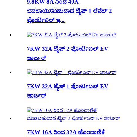
9.8KW 8A ನಿಂದ 40A
ಬದಲಾಯಿಸಬಹುದಾದ ಟೈಪ್ 1 ಲೆವೆಲ್ 2
ಪೋರ್ಟಬಲ್ ಇ...
7KW 32A ಟೈಪ್ 2 ಪೋರ್ಟಬಲ್ EV
ಚಾರ್ಜರ್
7KW 32A ಟೈಪ್ 1 ಪೋರ್ಟಬಲ್ EV
ಚಾರ್ಜರ್
7KW 16A ರಿಂದ 32A ಹೊಂದಾಣಿಕೆ