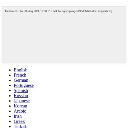
English
French
German
Portuguese
Spanish
Russian
Japanese
Korean
Arabic
Irish
Greek
Turkish