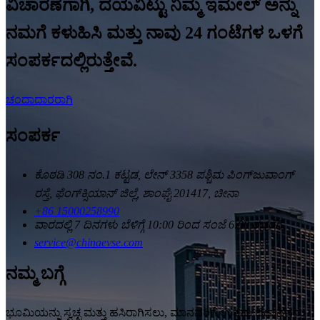
ವಿಚಾರಣೆಗಾಗಿ, ದಯವಿಟ್ಟು ನಿಮ್ಮ ಇಮೇಲ್ ಅನ್ನು
ನಮಗೆ ಕಳುಹಿಸಿ ಮತ್ತು ನಾವು 24 ಗಂಟೆಗಳ ಒಳಗೆ
ಸಂಪರ್ಕದಲ್ಲಿರುತ್ತೇವೆ.
ಚಂದಾದಾರರಾಗಿ
ಸಂಪರ್ಕ
ಕೊಠಡಿ 308 ನಂ.1 ಕಟ್ಟಡ, ಲೇನ್ 3358 ಪಶ್ಚಿಮ ಪಿಂಗ್‌ಜುವಾಂಗ್
ರಸ್ತೆ, ಫೆಂಗ್‌ಕ್ಸಿಯಾನ್ ಜಿಲ್ಲೆ, ಶಾಂಘೈ 201417, ಚೀನಾ
+86 15000258990
ವಾರದಲ್ಲಿ 7 ದಿನಗಳು ಬೆಳಿಗ್ಗೆ 10:00 ರಿಂದ ಸಂಜೆ 6:00 ರವರೆಗೆ
service@chinaevse.com
ನಮ್ಮ ಬಗ್ಗೆ
ಭೂಮಿಯನ್ನು ಸ್ವಚ್ಛ ಮತ್ತು ಹಸಿರಾಗಿಸಲು, ಮಾನವರಿಗೆ ಉತ್ತಮ ಜೀವನವನ್ನು