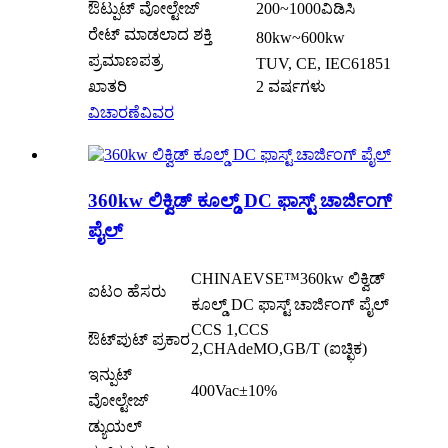
ಔಟ್ಪುಟ್ ವೋಲ್ಟೇಜ್
200~1000ವಿಡಿಸಿ
ರೇಟ್ ಮಾಡಲಾದ ಶಕ್ತಿ
80kw~600kw
ಪ್ರಮಾಣಪತ್ರ
TUV, CE, IEC61851
ಖಾತರಿ
2 ವರ್ಷಗಳು
ವಿಚಾರಣೆ
ವಿವರ
360kw ಲಿಕ್ವಿಡ್ ಕೂಲ್ಡ್ DC ಫಾಸ್ಟ್ ಚಾರ್ಜಿಂಗ್
ಪೈಲ್
CHINAEVSE™️360kw ಲಿಕ್ವಿಡ್
ಐಟಂ ಹೆಸರು
ಕೂಲ್ಡ್ DC ಫಾಸ್ಟ್ ಚಾರ್ಜಿಂಗ್ ಪೈಲ್
CCS 1,CCS
ಔಟ್‌ಪುಟ್ ಪ್ರಕಾರ
2,CHAdeMO,GB/T (ಐಚ್ಛಿಕ)
ಇನ್ಪುಟ್
400Vac±10%
ವೋಲ್ಟೇಜ್
ಡ್ಯುಯಲ್