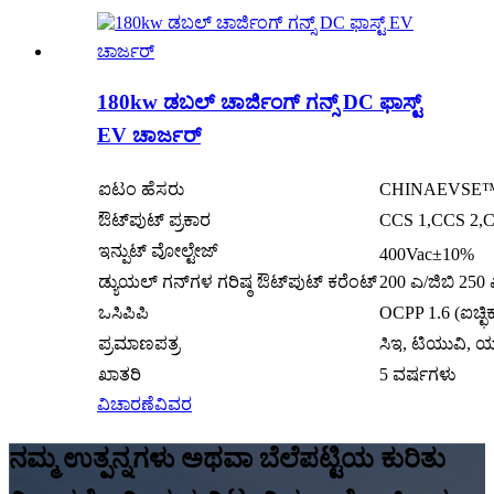
180kw ಡಬಲ್ ಚಾರ್ಜಿಂಗ್ ಗನ್ಸ್ DC ಫಾಸ್ಟ್
EV ಚಾರ್ಜರ್
ಐಟಂ ಹೆಸರು
CHINAEVSE™️18
ಔಟ್‌ಪುಟ್ ಪ್ರಕಾರ
CCS 1,CCS 2,C
ಇನ್ಪುಟ್ ವೋಲ್ಟೇಜ್
400Vac±10%
ಡ್ಯುಯಲ್ ಗನ್‌ಗಳ ಗರಿಷ್ಠ ಔಟ್‌ಪುಟ್ ಕರೆಂಟ್
200 ಎ/ಜಿಬಿ 250
ಒಸಿಪಿಪಿ
OCPP 1.6 (ಐಚ್ಛಿ
ಪ್ರಮಾಣಪತ್ರ
ಸಿಇ, ಟಿಯುವಿ, 
ಖಾತರಿ
5 ವರ್ಷಗಳು
ವಿಚಾರಣೆ
ವಿವರ
ನಮ್ಮ ಉತ್ಪನ್ನಗಳು ಅಥವಾ ಬೆಲೆಪಟ್ಟಿಯ ಕುರಿತು