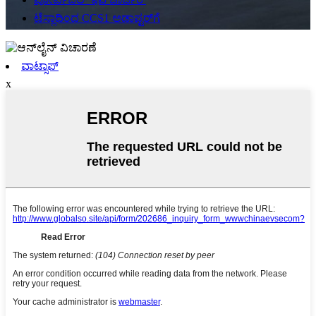
ಟೆಸ್ಲಾದಿಂದ CCS1 ಅಡಾಪ್ಟರ್‌ಗೆ
ವಾಟ್ಸಾಪ್
x