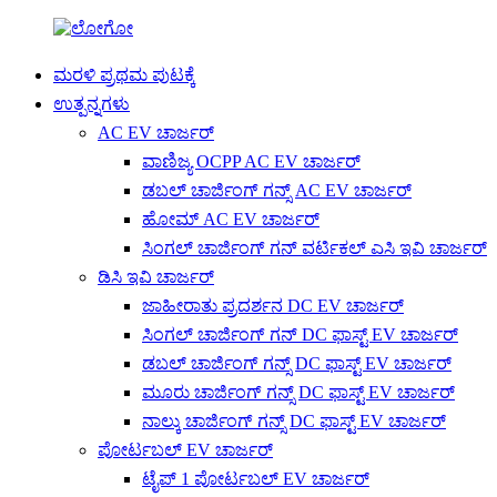
ಮರಳಿ ಪ್ರಥಮ ಪುಟಕ್ಕೆ
ಉತ್ಪನ್ನಗಳು
AC EV ಚಾರ್ಜರ್
ವಾಣಿಜ್ಯ OCPP AC EV ಚಾರ್ಜರ್
ಡಬಲ್ ಚಾರ್ಜಿಂಗ್ ಗನ್ಸ್ AC EV ಚಾರ್ಜರ್
ಹೋಮ್ AC EV ಚಾರ್ಜರ್
ಸಿಂಗಲ್ ಚಾರ್ಜಿಂಗ್ ಗನ್ ವರ್ಟಿಕಲ್ ಎಸಿ ಇವಿ ಚಾರ್ಜರ್
ಡಿಸಿ ಇವಿ ಚಾರ್ಜರ್
ಜಾಹೀರಾತು ಪ್ರದರ್ಶನ DC EV ಚಾರ್ಜರ್
ಸಿಂಗಲ್ ಚಾರ್ಜಿಂಗ್ ಗನ್ DC ಫಾಸ್ಟ್ EV ಚಾರ್ಜರ್
ಡಬಲ್ ಚಾರ್ಜಿಂಗ್ ಗನ್ಸ್ DC ಫಾಸ್ಟ್ EV ಚಾರ್ಜರ್
ಮೂರು ಚಾರ್ಜಿಂಗ್ ಗನ್ಸ್ DC ಫಾಸ್ಟ್ EV ಚಾರ್ಜರ್
ನಾಲ್ಕು ಚಾರ್ಜಿಂಗ್ ಗನ್ಸ್ DC ಫಾಸ್ಟ್ EV ಚಾರ್ಜರ್
ಪೋರ್ಟಬಲ್ EV ಚಾರ್ಜರ್
ಟೈಪ್ 1 ಪೋರ್ಟಬಲ್ EV ಚಾರ್ಜರ್