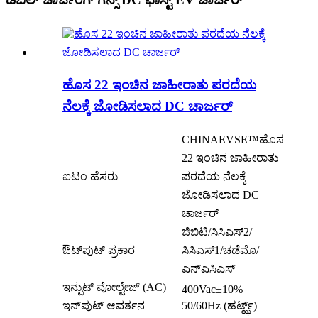
ಹೊಸ 22 ಇಂಚಿನ ಜಾಹೀರಾತು ಪರದೆಯ
ನೆಲಕ್ಕೆ ಜೋಡಿಸಲಾದ DC ಚಾರ್ಜರ್
CHINAEVSE™️ಹೊಸ
22 ಇಂಚಿನ ಜಾಹೀರಾತು
ಐಟಂ ಹೆಸರು
ಪರದೆಯ ನೆಲಕ್ಕೆ
ಜೋಡಿಸಲಾದ DC
ಚಾರ್ಜರ್
ಜಿಬಿಟಿ/ಸಿಸಿಎಸ್2/
ಔಟ್‌ಪುಟ್ ಪ್ರಕಾರ
ಸಿಸಿಎಸ್1/ಚಡೆಮೊ/
ಎನ್‌ಎಸಿಎಸ್
ಇನ್ಪುಟ್ ವೋಲ್ಟೇಜ್ (AC)
400Vac±10%
ಇನ್‌ಪುಟ್ ಆವರ್ತನ
50/60Hz (ಹರ್ಟ್ಝ್)