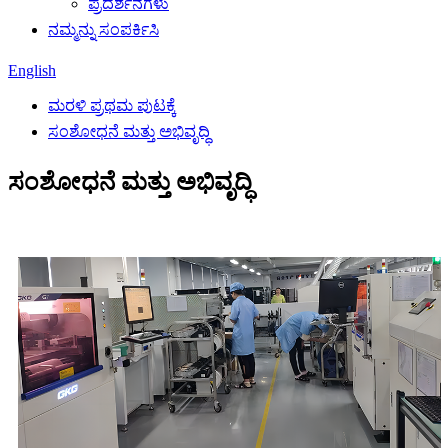
ಪ್ರದರ್ಶನಗಳು
ನಮ್ಮನ್ನು ಸಂಪರ್ಕಿಸಿ
English
ಮರಳಿ ಪ್ರಥಮ ಪುಟಕ್ಕೆ
ಸಂಶೋಧನೆ ಮತ್ತು ಅಭಿವೃದ್ಧಿ
ಸಂಶೋಧನೆ ಮತ್ತು ಅಭಿವೃದ್ಧಿ