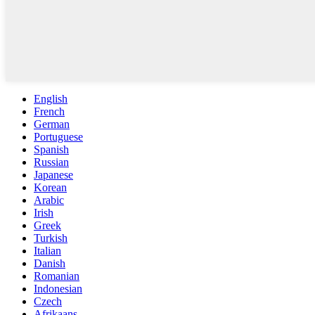
English
French
German
Portuguese
Spanish
Russian
Japanese
Korean
Arabic
Irish
Greek
Turkish
Italian
Danish
Romanian
Indonesian
Czech
Afrikaans