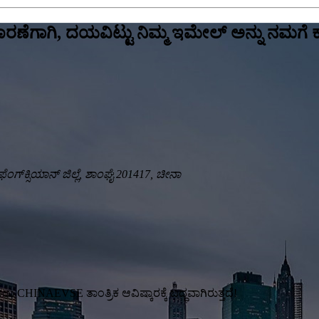
ಚಾರಣೆಗಾಗಿ, ದಯವಿಟ್ಟು ನಿಮ್ಮ ಇಮೇಲ್ ಅನ್ನು ನಮಗೆ 
ೆಂಗ್‌ಕ್ಸಿಯಾನ್ ಜಿಲ್ಲೆ, ಶಾಂಘೈ 201417, ಚೀನಾ
 CHINAEVSE ತಾಂತ್ರಿಕ ಆವಿಷ್ಕಾರಕ್ಕೆ ಬದ್ಧವಾಗಿರುತ್ತದೆ!