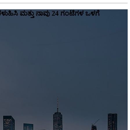
ಕಳುಹಿಸಿ ಮತ್ತು ನಾವು 24 ಗಂಟೆಗಳ ಒಳಗೆ