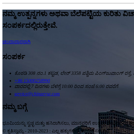
ನಮ್ಮ ಉತ್ಪನ್ನಗಳು ಅಥವಾ ಬೆಲೆಪಟ್ಟಿಯ ಕುರಿತು ವಿ
ಸಂಪರ್ಕದಲ್ಲಿರುತ್ತೇವೆ.
ಚಂದಾದಾರರಾಗಿ
ಸಂಪರ್ಕ
ಕೊಠಡಿ 308 ನಂ.1 ಕಟ್ಟಡ, ಲೇನ್ 3358 ಪಶ್ಚಿಮ ಪಿಂಗ್‌ಜುವಾಂಗ್ ರಸ್ತೆ, ಫ
+86 15000258990
ವಾರದಲ್ಲಿ 7 ದಿನಗಳು ಬೆಳಿಗ್ಗೆ 10:00 ರಿಂದ ಸಂಜೆ 6:00 ರವರೆಗೆ
service@chinaevse.com
ನಮ್ಮ ಬಗ್ಗೆ
ಭೂಮಿಯನ್ನು ಸ್ವಚ್ಛ ಮತ್ತು ಹಸಿರಾಗಿಸಲು, ಮಾನವರಿಗೆ ಉತ್ತಮ ಜೀವನವನ್ನು ತರಲು
© ಕೃತಿಸ್ವಾಮ್ಯ - 2010-2023 : ಎಲ್ಲ ಹಕ್ಕುಗಳನ್ನು ಕಾಯ್ದಿರಿಸಲಾಗಿದೆ.