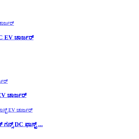
C EV ಚಾರ್ಜರ್
EV ಚಾರ್ಜರ್
್ಸ್ DC ಫಾಸ್ಟ್ ...