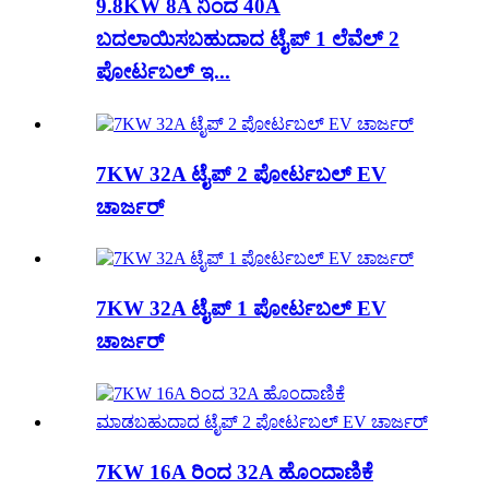
9.8KW 8A ನಿಂದ 40A
ಬದಲಾಯಿಸಬಹುದಾದ ಟೈಪ್ 1 ಲೆವೆಲ್ 2
ಪೋರ್ಟಬಲ್ ಇ...
7KW 32A ಟೈಪ್ 2 ಪೋರ್ಟಬಲ್ EV
ಚಾರ್ಜರ್
7KW 32A ಟೈಪ್ 1 ಪೋರ್ಟಬಲ್ EV
ಚಾರ್ಜರ್
7KW 16A ರಿಂದ 32A ಹೊಂದಾಣಿಕೆ