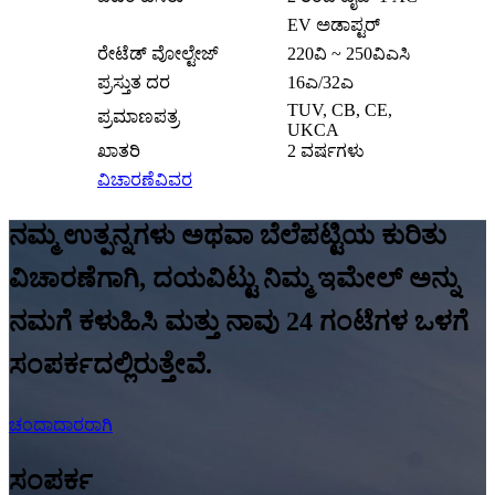
EV ಅಡಾಪ್ಟರ್
ರೇಟೆಡ್ ವೋಲ್ಟೇಜ್
220ವಿ ~ 250ವಿಎಸಿ
ಪ್ರಸ್ತುತ ದರ
16ಎ/32ಎ
TUV, CB, CE,
ಪ್ರಮಾಣಪತ್ರ
UKCA
ಖಾತರಿ
2 ವರ್ಷಗಳು
ವಿಚಾರಣೆ
ವಿವರ
ನಮ್ಮ ಉತ್ಪನ್ನಗಳು ಅಥವಾ ಬೆಲೆಪಟ್ಟಿಯ ಕುರಿತು
ವಿಚಾರಣೆಗಾಗಿ, ದಯವಿಟ್ಟು ನಿಮ್ಮ ಇಮೇಲ್ ಅನ್ನು
ನಮಗೆ ಕಳುಹಿಸಿ ಮತ್ತು ನಾವು 24 ಗಂಟೆಗಳ ಒಳಗೆ
ಸಂಪರ್ಕದಲ್ಲಿರುತ್ತೇವೆ.
ಚಂದಾದಾರರಾಗಿ
ಸಂಪರ್ಕ