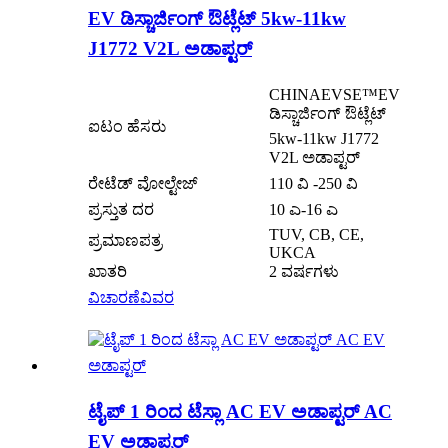
EV ಡಿಸ್ಚಾರ್ಜಿಂಗ್ ಔಟ್ಲೆಟ್ 5kw-11kw
J1772 V2L ಅಡಾಪ್ಟರ್
CHINAEVSE™️EV
ಡಿಸ್ಚಾರ್ಜಿಂಗ್ ಔಟ್ಲೆಟ್
ಐಟಂ ಹೆಸರು
5kw-11kw J1772
V2L ಅಡಾಪ್ಟರ್
ರೇಟೆಡ್ ವೋಲ್ಟೇಜ್
110 ವಿ -250 ವಿ
ಪ್ರಸ್ತುತ ದರ
10 ಎ-16 ಎ
TUV, CB, CE,
ಪ್ರಮಾಣಪತ್ರ
UKCA
ಖಾತರಿ
2 ವರ್ಷಗಳು
ವಿಚಾರಣೆ
ವಿವರ
ಟೈಪ್ 1 ರಿಂದ ಟೆಸ್ಲಾ AC EV ಅಡಾಪ್ಟರ್ AC
EV ಅಡಾಪ್ಟರ್