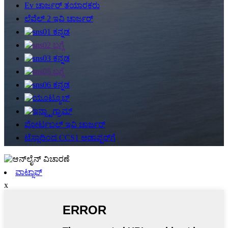
Ev ಚಾರ್ಜರ್ ತಯಾರಕರು
ಲೆವೆಲ್ 2 ಇವಿ ಚಾರ್ಜರ್
ಪೋರ್ಟಬಲ್ ಇವಿ ಚಾರ್ಜರ್
ಟೆಸ್ಲಾದಿಂದ CCS1 ಅಡಾಪ್ಟರ್‌ಗೆ
ವಾಟ್ಸಾಪ್
x