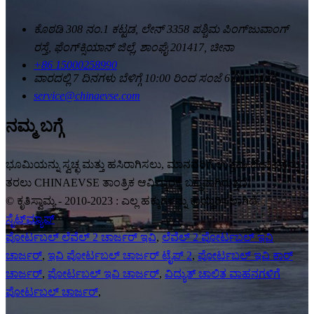
ಕೊಠಡಿ 308 ನಂ.1 ಕಟ್ಟಡ, ಲೇನ್ 3358 ಪಶ್ಚಿಮ ಪಿಂಗ್‌ಜುವಾಂಗ್
ರಸ್ತೆ, ಫೆಂಗ್‌ಕ್ಸಿಯಾನ್ ಜಿಲ್ಲೆ, ಶಾಂಘೈ 201417, ಚೀನಾ
+86 15000258990
ವಾರದಲ್ಲಿ 7 ದಿನಗಳು ಬೆಳಿಗ್ಗೆ 10:00 ರಿಂದ ಸಂಜೆ 6:00 ರವರೆಗೆ
service@chinaevse.com
ನಮ್ಮ ಬಗ್ಗೆ
ಭೂಮಿಯನ್ನು ಸ್ವಚ್ಛ ಮತ್ತು ಹಸಿರಾಗಿಸಲು, ಮಾನವರಿಗೆ ಉತ್ತಮ ಜೀವನವನ್ನು
ತರಲು CHINAEVSE ತಾಂತ್ರಿಕ ಆವಿಷ್ಕಾರಕ್ಕೆ ಬದ್ಧವಾಗಿರುತ್ತದೆ!
© ಕೃತಿಸ್ವಾಮ್ಯ - 2010-2023 : ಎಲ್ಲ ಹಕ್ಕುಗಳನ್ನು ಕಾಯ್ದಿರಿಸಲಾಗಿದೆ.
ಸೈಟ್‌ಮ್ಯಾಪ್
ಪೋರ್ಟಬಲ್ ಲೆವೆಲ್ 2 ಚಾರ್ಜರ್ ಇವಿ
,
ಲೆವೆಲ್ 2 ಪೋರ್ಟಬಲ್ ಇವಿ
ಚಾರ್ಜರ್
,
ಇವಿ ಪೋರ್ಟಬಲ್ ಚಾರ್ಜರ್ ಟೈಪ್ 2
,
ಪೋರ್ಟಬಲ್ ಇವಿ ಕಾರ್
ಚಾರ್ಜರ್
,
ಪೋರ್ಟಬಲ್ ಇವಿ ಚಾರ್ಜರ್
,
ವಿದ್ಯುತ್ ಚಾಲಿತ ವಾಹನಗಳಿಗೆ
ಪೋರ್ಟಬಲ್ ಚಾರ್ಜರ್
,