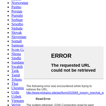
Norwegian
Pashto
Persian
Punjabi
Serbian
Sesotho
Sinhala
Slovak
Slovenian
Somali
Samoan
Scots Gaelic
Shona
Sindhi
Sundanese
Swahili
Tajik
Tamil
Telugu
Thai
Ukrainian
Urdu
Uzbek
Vietnamese
Welsh