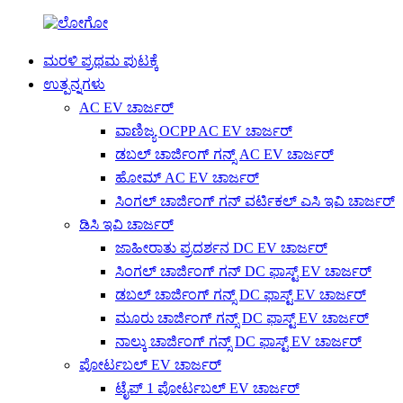
ಮರಳಿ ಪ್ರಥಮ ಪುಟಕ್ಕೆ
ಉತ್ಪನ್ನಗಳು
AC EV ಚಾರ್ಜರ್
ವಾಣಿಜ್ಯ OCPP AC EV ಚಾರ್ಜರ್
ಡಬಲ್ ಚಾರ್ಜಿಂಗ್ ಗನ್ಸ್ AC EV ಚಾರ್ಜರ್
ಹೋಮ್ AC EV ಚಾರ್ಜರ್
ಸಿಂಗಲ್ ಚಾರ್ಜಿಂಗ್ ಗನ್ ವರ್ಟಿಕಲ್ ಎಸಿ ಇವಿ ಚಾರ್ಜರ್
ಡಿಸಿ ಇವಿ ಚಾರ್ಜರ್
ಜಾಹೀರಾತು ಪ್ರದರ್ಶನ DC EV ಚಾರ್ಜರ್
ಸಿಂಗಲ್ ಚಾರ್ಜಿಂಗ್ ಗನ್ DC ಫಾಸ್ಟ್ EV ಚಾರ್ಜರ್
ಡಬಲ್ ಚಾರ್ಜಿಂಗ್ ಗನ್ಸ್ DC ಫಾಸ್ಟ್ EV ಚಾರ್ಜರ್
ಮೂರು ಚಾರ್ಜಿಂಗ್ ಗನ್ಸ್ DC ಫಾಸ್ಟ್ EV ಚಾರ್ಜರ್
ನಾಲ್ಕು ಚಾರ್ಜಿಂಗ್ ಗನ್ಸ್ DC ಫಾಸ್ಟ್ EV ಚಾರ್ಜರ್
ಪೋರ್ಟಬಲ್ EV ಚಾರ್ಜರ್
ಟೈಪ್ 1 ಪೋರ್ಟಬಲ್ EV ಚಾರ್ಜರ್