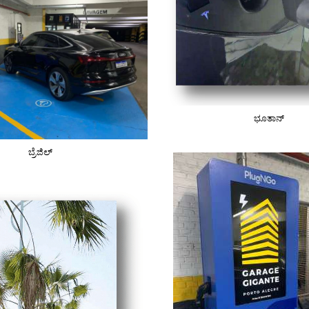
ಭೂತಾನ್
ಬ್ರೆಜಿಲ್