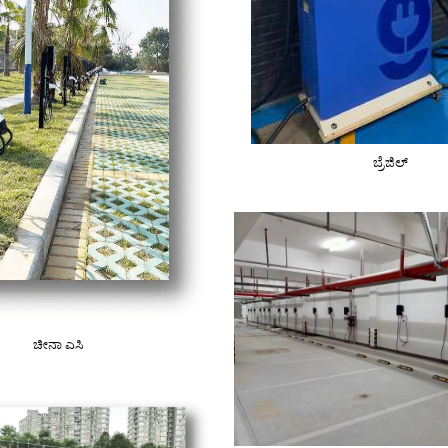
ಬ್ರೆಜಿಲ್
ಚೀನಾ ಎಸಿ