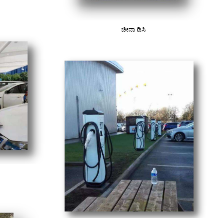
ಚೀನಾ ಡಿಸಿ