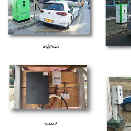
ಅಲ್ಬೇನಿಯಾ
ಭೂತಾನ್