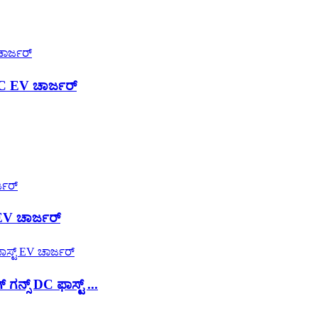
C EV ಚಾರ್ಜರ್
EV ಚಾರ್ಜರ್
್ಸ್ DC ಫಾಸ್ಟ್ ...