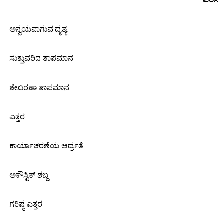
ಅನ್ವಯವಾಗುವ ದೃಶ್ಯ
ಸುತ್ತುವರಿದ ತಾಪಮಾನ
ಶೇಖರಣಾ ತಾಪಮಾನ
ಎತ್ತರ
ಕಾರ್ಯಾಚರಣೆಯ ಆರ್ದ್ರತೆ
ಅಕೌಸ್ಟಿಕ್ ಶಬ್ದ
ಗರಿಷ್ಠ ಎತ್ತರ