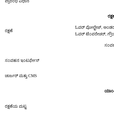
ಪ್ರಾರಂಭ ವಿಧಾನ
ರಕ್ಷ
ಓವರ್ ವೋಲ್ಟೇಜ್, ಅಂಡರ್ ವ
ರಕ್ಷಣೆ
ಓವರ್ ಟೆಂಪರೇಚರ್, ಗ್ರೌಂ
ಸಂವ
ಸಂವಹನ ಇಂಟರ್ಫೇಸ್
ಚಾರ್ಜರ್ ಮತ್ತು CMS
ಯಾಂತ್
ರಕ್ಷಣೆಯ ಮಟ್ಟ