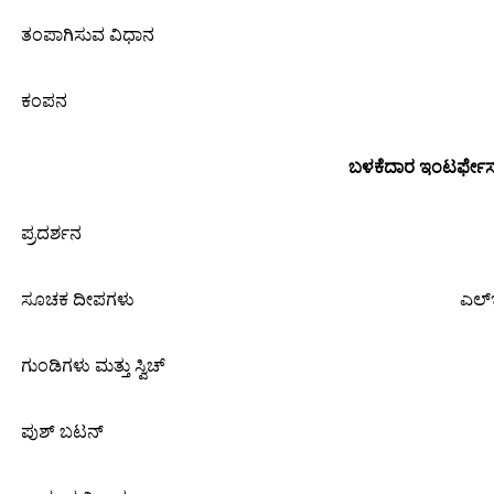
ತಂಪಾಗಿಸುವ ವಿಧಾನ
ಕಂಪನ
ಬಳಕೆದಾರ ಇಂಟರ್ಫೇಸ್
ಪ್ರದರ್ಶನ
ಸೂಚಕ ದೀಪಗಳು
ಎಲ್ಇ
ಗುಂಡಿಗಳು ಮತ್ತು ಸ್ವಿಚ್
ಪುಶ್ ಬಟನ್