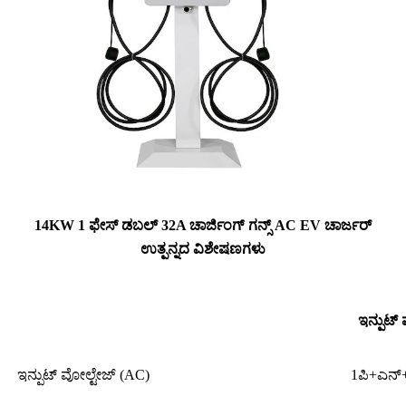
14KW 1 ಫೇಸ್ ಡಬಲ್ 32A ಚಾರ್ಜಿಂಗ್ ಗನ್ಸ್ AC EV ಚಾರ್ಜರ್
ಉತ್ಪನ್ನದ ವಿಶೇಷಣಗಳು
ಇನ್ಪುಟ್
ಇನ್ಪುಟ್ ವೋಲ್ಟೇಜ್ (AC)
1ಪಿ+ಎನ್