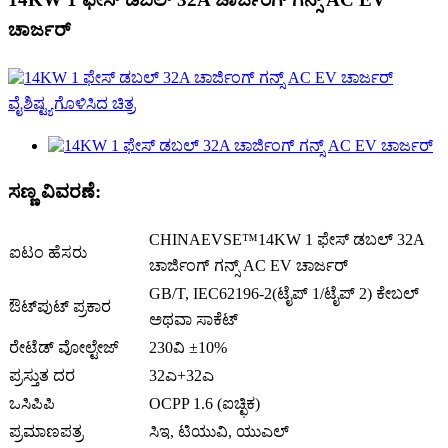
ಚಾರ್ಜರ್
ಸಣ್ಣ ವಿವರಣೆ:
CHINAEVSE™️14KW 1 ಫೇಸ್ ಡಬಲ್ 32A
ಐಟಂ ಹೆಸರು
ಚಾರ್ಜಿಂಗ್ ಗನ್ಸ್ AC EV ಚಾರ್ಜರ್
GB/T, IEC62196-2(ಟೈಪ್ 1/ಟೈಪ್ 2) ಕೇಬಲ್
ಔಟ್‌ಪುಟ್ ಪ್ರಕಾರ
ಅಥವಾ ಸಾಕೆಟ್
ರೇಟೆಡ್ ವೋಲ್ಟೇಜ್
230ವಿ ±10%
ಪ್ರಸ್ತುತ ದರ
32ಎ+32ಎ
ಒಸಿಪಿಪಿ
OCPP 1.6 (ಐಚ್ಛಿಕ)
ಪ್ರಮಾಣಪತ್ರ
ಸಿಇ, ಟಿಯುವಿ, ಯುಎಲ್