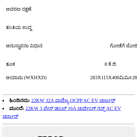
ಆವರಣ ರಕ್ಷಣೆ
ತಂತಿಯ ಉದ್ದ
ಅನುಸ್ಥಾಪನಾ ವಿಧಾನ
ಗೋಡೆಗೆ ಜೋಡಿ
ತೂಕ
8 ಕೆ.ಜಿ.
ಆಯಾಮ (WXHXD)
283X115X400ಮಿಮೀ
2
ಹಿಂದಿನದು:
22KW 32A ವಾಣಿಜ್ಯ OCPP AC EV ಚಾರ್ಜರ್
ಮುಂದೆ:
22KW 3 ಫೇಸ್ ಡಬಲ್ 16A ಚಾರ್ಜಿಂಗ್ ಗನ್ಸ್ AC EV
ಚಾರ್ಜರ್