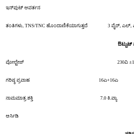
ಇನ್‌ಪುಟ್ ಆವರ್ತನ
ತಂತಿಗಳು, TNS/TNC ಹೊಂದಾಣಿಕೆಯಾಗುತ್ತದೆ
3 ವೈರ್, ಎಲ್, 
ಔಟ್ಪುಟ್
ವೋಲ್ಟೇಜ್
230ವಿ ±
ಗರಿಷ್ಠ ಪ್ರವಾಹ
16ಎ+16ಎ
ನಾಮಮಾತ್ರ ಶಕ್ತಿ
7.0 ಕಿ.ವ್ಯಾ
ಆರ್ಸಿಡಿ
ಪರಿ