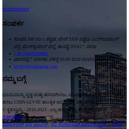
ಚಂದಾದಾರರಾಗಿ
ಸಂಪರ್ಕ
ಕೊಠಡಿ 308 ನಂ.1 ಕಟ್ಟಡ, ಲೇನ್ 3358 ಪಶ್ಚಿಮ ಪಿಂಗ್‌ಜುವಾಂಗ್
ರಸ್ತೆ, ಫೆಂಗ್‌ಕ್ಸಿಯಾನ್ ಜಿಲ್ಲೆ, ಶಾಂಘೈ 201417, ಚೀನಾ
+86 15000258990
ವಾರದಲ್ಲಿ 7 ದಿನಗಳು ಬೆಳಿಗ್ಗೆ 10:00 ರಿಂದ ಸಂಜೆ 6:00 ರವರೆಗೆ
service@chinaevse.com
ನಮ್ಮ ಬಗ್ಗೆ
ಭೂಮಿಯನ್ನು ಸ್ವಚ್ಛ ಮತ್ತು ಹಸಿರಾಗಿಸಲು, ಮಾನವರಿಗೆ ಉತ್ತಮ ಜೀವನವನ್ನು
ತರಲು CHINAEVSE ತಾಂತ್ರಿಕ ಆವಿಷ್ಕಾರಕ್ಕೆ ಬದ್ಧವಾಗಿರುತ್ತದೆ!
© ಕೃತಿಸ್ವಾಮ್ಯ - 2010-2023 : ಎಲ್ಲ ಹಕ್ಕುಗಳನ್ನು ಕಾಯ್ದಿರಿಸಲಾಗಿದೆ.
ಸೈಟ್‌ಮ್ಯಾಪ್
ಪೋರ್ಟಬಲ್ ಇವಿ ಚಾರ್ಜರ್
,
ಇವಿ ಪೋರ್ಟಬಲ್ ಚಾರ್ಜರ್ ಟೈಪ್ 2
,
ಲೆವೆಲ್