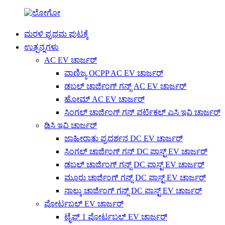
ಮರಳಿ ಪ್ರಥಮ ಪುಟಕ್ಕೆ
ಉತ್ಪನ್ನಗಳು
AC EV ಚಾರ್ಜರ್
ವಾಣಿಜ್ಯ OCPP AC EV ಚಾರ್ಜರ್
ಡಬಲ್ ಚಾರ್ಜಿಂಗ್ ಗನ್ಸ್ AC EV ಚಾರ್ಜರ್
ಹೋಮ್ AC EV ಚಾರ್ಜರ್
ಸಿಂಗಲ್ ಚಾರ್ಜಿಂಗ್ ಗನ್ ವರ್ಟಿಕಲ್ ಎಸಿ ಇವಿ ಚಾರ್ಜರ್
ಡಿಸಿ ಇವಿ ಚಾರ್ಜರ್
ಜಾಹೀರಾತು ಪ್ರದರ್ಶನ DC EV ಚಾರ್ಜರ್
ಸಿಂಗಲ್ ಚಾರ್ಜಿಂಗ್ ಗನ್ DC ಫಾಸ್ಟ್ EV ಚಾರ್ಜರ್
ಡಬಲ್ ಚಾರ್ಜಿಂಗ್ ಗನ್ಸ್ DC ಫಾಸ್ಟ್ EV ಚಾರ್ಜರ್
ಮೂರು ಚಾರ್ಜಿಂಗ್ ಗನ್ಸ್ DC ಫಾಸ್ಟ್ EV ಚಾರ್ಜರ್
ನಾಲ್ಕು ಚಾರ್ಜಿಂಗ್ ಗನ್ಸ್ DC ಫಾಸ್ಟ್ EV ಚಾರ್ಜರ್
ಪೋರ್ಟಬಲ್ EV ಚಾರ್ಜರ್
ಟೈಪ್ 1 ಪೋರ್ಟಬಲ್ EV ಚಾರ್ಜರ್