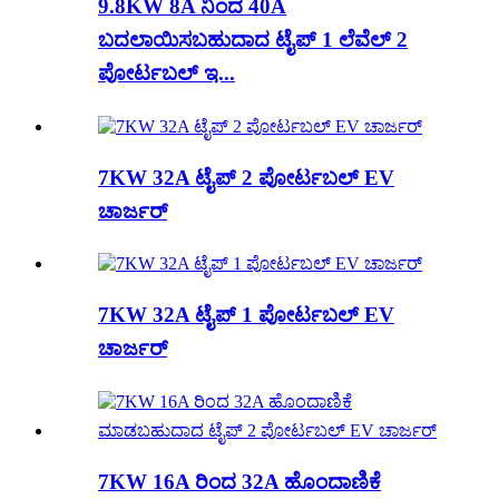
9.8KW 8A ನಿಂದ 40A
ಬದಲಾಯಿಸಬಹುದಾದ ಟೈಪ್ 1 ಲೆವೆಲ್ 2
ಪೋರ್ಟಬಲ್ ಇ...
7KW 32A ಟೈಪ್ 2 ಪೋರ್ಟಬಲ್ EV
ಚಾರ್ಜರ್
7KW 32A ಟೈಪ್ 1 ಪೋರ್ಟಬಲ್ EV
ಚಾರ್ಜರ್
7KW 16A ರಿಂದ 32A ಹೊಂದಾಣಿಕೆ