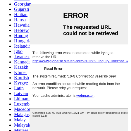
Georgian
Gujarati
Haitian
Hausa
Hawaiian
Hebrew
Hmong
Hungarian
Icelandic
Igbo
Javanese
Kannada
Kazakh
Khmer
Kurdish
Kyrgyz
Latin
Latvian
Lithuanian
Luxembou..
Macedonian
Malagasy
Malay
Malayalam
Maltese