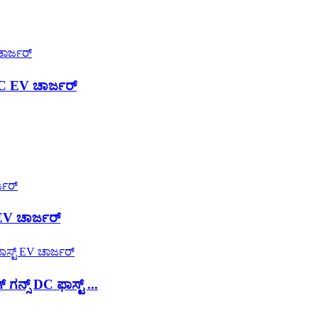
C EV ಚಾರ್ಜರ್
EV ಚಾರ್ಜರ್
್ಸ್ DC ಫಾಸ್ಟ್ ...