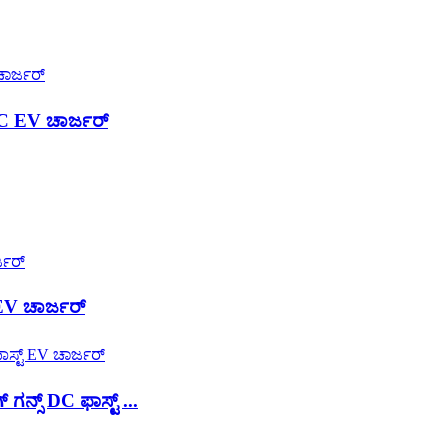
C EV ಚಾರ್ಜರ್
EV ಚಾರ್ಜರ್
್ಸ್ DC ಫಾಸ್ಟ್ ...