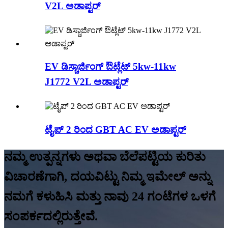
V2L ಅಡಾಪ್ಟರ್
EV ಡಿಸ್ಚಾರ್ಜಿಂಗ್ ಔಟ್ಲೆಟ್ 5kw-11kw
J1772 V2L ಅಡಾಪ್ಟರ್
ಟೈಪ್ 2 ರಿಂದ GBT AC EV ಅಡಾಪ್ಟರ್
ನಮ್ಮ ಉತ್ಪನ್ನಗಳು ಅಥವಾ ಬೆಲೆಪಟ್ಟಿಯ ಕುರಿತು
ವಿಚಾರಣೆಗಾಗಿ, ದಯವಿಟ್ಟು ನಿಮ್ಮ ಇಮೇಲ್ ಅನ್ನು
ನಮಗೆ ಕಳುಹಿಸಿ ಮತ್ತು ನಾವು 24 ಗಂಟೆಗಳ ಒಳಗೆ
ಸಂಪರ್ಕದಲ್ಲಿರುತ್ತೇವೆ.