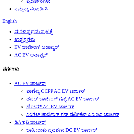
ಪ್ರದರ್ಶನಗಳು
ನಮ್ಮನ್ನು ಸಂಪರ್ಕಿಸಿ
English
ಮರಳಿ ಪ್ರಥಮ ಪುಟಕ್ಕೆ
ಉತ್ಪನ್ನಗಳು
EV ಚಾರ್ಜಿಂಗ್ ಅಡಾಪ್ಟರ್
AC EV ಅಡಾಪ್ಟರ್
ವರ್ಗಗಳು
AC EV ಚಾರ್ಜರ್
ವಾಣಿಜ್ಯ OCPP AC EV ಚಾರ್ಜರ್
ಡಬಲ್ ಚಾರ್ಜಿಂಗ್ ಗನ್ಸ್ AC EV ಚಾರ್ಜರ್
ಹೋಮ್ AC EV ಚಾರ್ಜರ್
ಸಿಂಗಲ್ ಚಾರ್ಜಿಂಗ್ ಗನ್ ವರ್ಟಿಕಲ್ ಎಸಿ ಇವಿ ಚಾರ್ಜರ್
ಡಿಸಿ ಇವಿ ಚಾರ್ಜರ್
ಜಾಹೀರಾತು ಪ್ರದರ್ಶನ DC EV ಚಾರ್ಜರ್