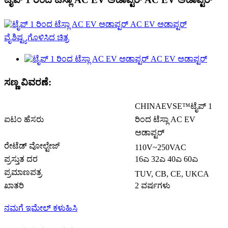
ಸಣ್ಣ ವಿವರಣೆ:
CHINAEVSE™️ಟೈಪ್ 1
ಐಟಂ ಹೆಸರು
ರಿಂದ ಟೆಸ್ಲಾ AC EV
ಅಡಾಪ್ಟರ್
ರೇಟೆಡ್ ವೋಲ್ಟೇಜ್
110V~250VAC
ಪ್ರಸ್ತುತ ದರ
16ಎ 32ಎ 40ಎ 60ಎ
ಪ್ರಮಾಣಪತ್ರ
TUV, CB, CE, UKCA
ಖಾತರಿ
2 ವರ್ಷಗಳು
ನಮಗೆ ಇಮೇಲ್ ಕಳುಹಿಸಿ