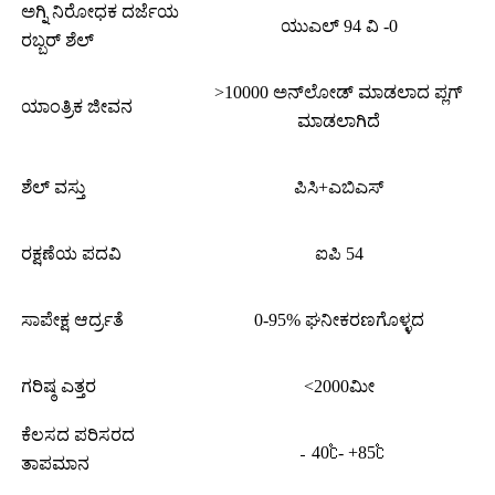
ಅಗ್ನಿ ನಿರೋಧಕ ದರ್ಜೆಯ
ಯುಎಲ್ 94 ವಿ -0
ರಬ್ಬರ್ ಶೆಲ್
>10000 ಅನ್‌ಲೋಡ್ ಮಾಡಲಾದ ಪ್ಲಗ್
ಯಾಂತ್ರಿಕ ಜೀವನ
ಮಾಡಲಾಗಿದೆ
ಶೆಲ್ ವಸ್ತು
ಪಿಸಿ+ಎಬಿಎಸ್
ರಕ್ಷಣೆಯ ಪದವಿ
ಐಪಿ 54
ಸಾಪೇಕ್ಷ ಆರ್ದ್ರತೆ
0-95% ಘನೀಕರಣಗೊಳ್ಳದ
ಗರಿಷ್ಠ ಎತ್ತರ
<2000ಮೀ
ಕೆಲಸದ ಪರಿಸರದ
﹣40℃- +85℃
ತಾಪಮಾನ