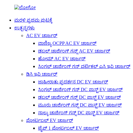
ಮರಳಿ ಪ್ರಥಮ ಪುಟಕ್ಕೆ
ಉತ್ಪನ್ನಗಳು
AC EV ಚಾರ್ಜರ್
ವಾಣಿಜ್ಯ OCPP AC EV ಚಾರ್ಜರ್
ಡಬಲ್ ಚಾರ್ಜಿಂಗ್ ಗನ್ಸ್ AC EV ಚಾರ್ಜರ್
ಹೋಮ್ AC EV ಚಾರ್ಜರ್
ಸಿಂಗಲ್ ಚಾರ್ಜಿಂಗ್ ಗನ್ ವರ್ಟಿಕಲ್ ಎಸಿ ಇವಿ ಚಾರ್ಜರ್
ಡಿಸಿ ಇವಿ ಚಾರ್ಜರ್
ಜಾಹೀರಾತು ಪ್ರದರ್ಶನ DC EV ಚಾರ್ಜರ್
ಸಿಂಗಲ್ ಚಾರ್ಜಿಂಗ್ ಗನ್ DC ಫಾಸ್ಟ್ EV ಚಾರ್ಜರ್
ಡಬಲ್ ಚಾರ್ಜಿಂಗ್ ಗನ್ಸ್ DC ಫಾಸ್ಟ್ EV ಚಾರ್ಜರ್
ಮೂರು ಚಾರ್ಜಿಂಗ್ ಗನ್ಸ್ DC ಫಾಸ್ಟ್ EV ಚಾರ್ಜರ್
ನಾಲ್ಕು ಚಾರ್ಜಿಂಗ್ ಗನ್ಸ್ DC ಫಾಸ್ಟ್ EV ಚಾರ್ಜರ್
ಪೋರ್ಟಬಲ್ EV ಚಾರ್ಜರ್
ಟೈಪ್ 1 ಪೋರ್ಟಬಲ್ EV ಚಾರ್ಜರ್