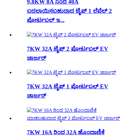
9.8KW 8A ನಿಂದ 40A
ಬದಲಾಯಿಸಬಹುದಾದ ಟೈಪ್ 1 ಲೆವೆಲ್ 2
ಪೋರ್ಟಬಲ್ ಇ...
7KW 32A ಟೈಪ್ 2 ಪೋರ್ಟಬಲ್ EV
ಚಾರ್ಜರ್
7KW 32A ಟೈಪ್ 1 ಪೋರ್ಟಬಲ್ EV
ಚಾರ್ಜರ್
7KW 16A ರಿಂದ 32A ಹೊಂದಾಣಿಕೆ