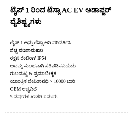
ಟೈಪ್ 1 ರಿಂದ ಟೆಸ್ಲಾ AC EV ಅಡಾಪ್ಟರ್
ವೈಶಿಷ್ಟ್ಯಗಳು
ಟೈಪ್ 1 ಅನ್ನು ಟೆಸ್ಲಾ ಆಗಿ ಪರಿವರ್ತಿಸಿ
ವೆಚ್ಚ-ಪರಿಣಾಮಕಾರಿ
ರಕ್ಷಣೆ ರೇಟಿಂಗ್ IP54
ಅದನ್ನು ಸುಲಭವಾಗಿ ಸರಿಪಡಿಸಬಹುದು
ಗುಣಮಟ್ಟ & ಪ್ರಮಾಣೀಕೃತ
ಯಾಂತ್ರಿಕ ಜೀವಿತಾವಧಿ > 10000 ಬಾರಿ
OEM ಲಭ್ಯವಿದೆ
5 ವರ್ಷಗಳ ಖಾತರಿ ಸಮಯ