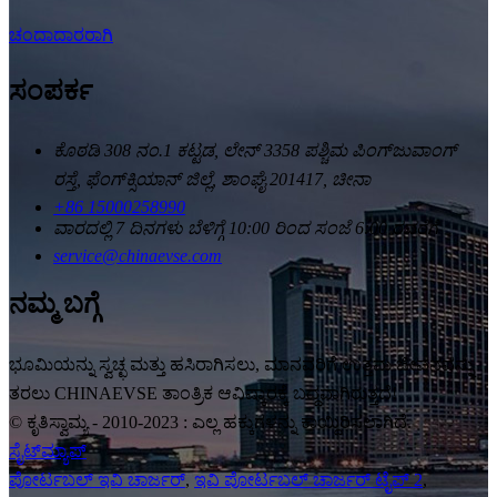
ಚಂದಾದಾರರಾಗಿ
ಸಂಪರ್ಕ
ಕೊಠಡಿ 308 ನಂ.1 ಕಟ್ಟಡ, ಲೇನ್ 3358 ಪಶ್ಚಿಮ ಪಿಂಗ್‌ಜುವಾಂಗ್
ರಸ್ತೆ, ಫೆಂಗ್‌ಕ್ಸಿಯಾನ್ ಜಿಲ್ಲೆ, ಶಾಂಘೈ 201417, ಚೀನಾ
+86 15000258990
ವಾರದಲ್ಲಿ 7 ದಿನಗಳು ಬೆಳಿಗ್ಗೆ 10:00 ರಿಂದ ಸಂಜೆ 6:00 ರವರೆಗೆ
service@chinaevse.com
ನಮ್ಮ ಬಗ್ಗೆ
ಭೂಮಿಯನ್ನು ಸ್ವಚ್ಛ ಮತ್ತು ಹಸಿರಾಗಿಸಲು, ಮಾನವರಿಗೆ ಉತ್ತಮ ಜೀವನವನ್ನು
ತರಲು CHINAEVSE ತಾಂತ್ರಿಕ ಆವಿಷ್ಕಾರಕ್ಕೆ ಬದ್ಧವಾಗಿರುತ್ತದೆ!
© ಕೃತಿಸ್ವಾಮ್ಯ - 2010-2023 : ಎಲ್ಲ ಹಕ್ಕುಗಳನ್ನು ಕಾಯ್ದಿರಿಸಲಾಗಿದೆ.
ಸೈಟ್‌ಮ್ಯಾಪ್
ಪೋರ್ಟಬಲ್ ಇವಿ ಚಾರ್ಜರ್
,
ಇವಿ ಪೋರ್ಟಬಲ್ ಚಾರ್ಜರ್ ಟೈಪ್ 2
,