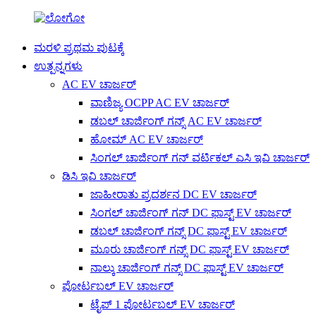
ಮರಳಿ ಪ್ರಥಮ ಪುಟಕ್ಕೆ
ಉತ್ಪನ್ನಗಳು
AC EV ಚಾರ್ಜರ್
ವಾಣಿಜ್ಯ OCPP AC EV ಚಾರ್ಜರ್
ಡಬಲ್ ಚಾರ್ಜಿಂಗ್ ಗನ್ಸ್ AC EV ಚಾರ್ಜರ್
ಹೋಮ್ AC EV ಚಾರ್ಜರ್
ಸಿಂಗಲ್ ಚಾರ್ಜಿಂಗ್ ಗನ್ ವರ್ಟಿಕಲ್ ಎಸಿ ಇವಿ ಚಾರ್ಜರ್
ಡಿಸಿ ಇವಿ ಚಾರ್ಜರ್
ಜಾಹೀರಾತು ಪ್ರದರ್ಶನ DC EV ಚಾರ್ಜರ್
ಸಿಂಗಲ್ ಚಾರ್ಜಿಂಗ್ ಗನ್ DC ಫಾಸ್ಟ್ EV ಚಾರ್ಜರ್
ಡಬಲ್ ಚಾರ್ಜಿಂಗ್ ಗನ್ಸ್ DC ಫಾಸ್ಟ್ EV ಚಾರ್ಜರ್
ಮೂರು ಚಾರ್ಜಿಂಗ್ ಗನ್ಸ್ DC ಫಾಸ್ಟ್ EV ಚಾರ್ಜರ್
ನಾಲ್ಕು ಚಾರ್ಜಿಂಗ್ ಗನ್ಸ್ DC ಫಾಸ್ಟ್ EV ಚಾರ್ಜರ್
ಪೋರ್ಟಬಲ್ EV ಚಾರ್ಜರ್
ಟೈಪ್ 1 ಪೋರ್ಟಬಲ್ EV ಚಾರ್ಜರ್