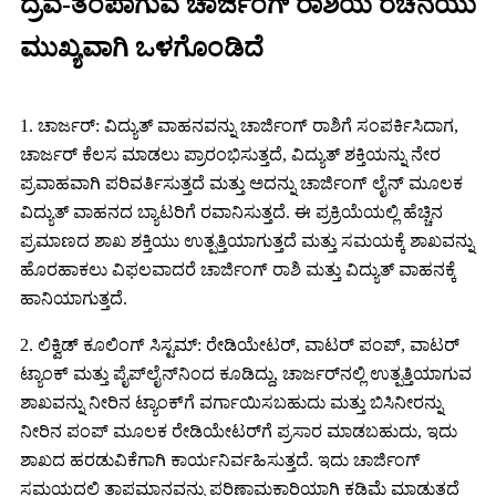
ದ್ರವ-ತಂಪಾಗುವ ಚಾರ್ಜಿಂಗ್ ರಾಶಿಯ ರಚನೆಯು
ಮುಖ್ಯವಾಗಿ ಒಳಗೊಂಡಿದೆ
1. ಚಾರ್ಜರ್: ವಿದ್ಯುತ್ ವಾಹನವನ್ನು ಚಾರ್ಜಿಂಗ್ ರಾಶಿಗೆ ಸಂಪರ್ಕಿಸಿದಾಗ,
ಚಾರ್ಜರ್ ಕೆಲಸ ಮಾಡಲು ಪ್ರಾರಂಭಿಸುತ್ತದೆ, ವಿದ್ಯುತ್ ಶಕ್ತಿಯನ್ನು ನೇರ
ಪ್ರವಾಹವಾಗಿ ಪರಿವರ್ತಿಸುತ್ತದೆ ಮತ್ತು ಅದನ್ನು ಚಾರ್ಜಿಂಗ್ ಲೈನ್ ಮೂಲಕ
ವಿದ್ಯುತ್ ವಾಹನದ ಬ್ಯಾಟರಿಗೆ ರವಾನಿಸುತ್ತದೆ. ಈ ಪ್ರಕ್ರಿಯೆಯಲ್ಲಿ ಹೆಚ್ಚಿನ
ಪ್ರಮಾಣದ ಶಾಖ ಶಕ್ತಿಯು ಉತ್ಪತ್ತಿಯಾಗುತ್ತದೆ ಮತ್ತು ಸಮಯಕ್ಕೆ ಶಾಖವನ್ನು
ಹೊರಹಾಕಲು ವಿಫಲವಾದರೆ ಚಾರ್ಜಿಂಗ್ ರಾಶಿ ಮತ್ತು ವಿದ್ಯುತ್ ವಾಹನಕ್ಕೆ
ಹಾನಿಯಾಗುತ್ತದೆ.
2. ಲಿಕ್ವಿಡ್ ಕೂಲಿಂಗ್ ಸಿಸ್ಟಮ್: ರೇಡಿಯೇಟರ್, ವಾಟರ್ ಪಂಪ್, ವಾಟರ್
ಟ್ಯಾಂಕ್ ಮತ್ತು ಪೈಪ್‌ಲೈನ್‌ನಿಂದ ಕೂಡಿದ್ದು, ಚಾರ್ಜರ್‌ನಲ್ಲಿ ಉತ್ಪತ್ತಿಯಾಗುವ
ಶಾಖವನ್ನು ನೀರಿನ ಟ್ಯಾಂಕ್‌ಗೆ ವರ್ಗಾಯಿಸಬಹುದು ಮತ್ತು ಬಿಸಿನೀರನ್ನು
ನೀರಿನ ಪಂಪ್ ಮೂಲಕ ರೇಡಿಯೇಟರ್‌ಗೆ ಪ್ರಸಾರ ಮಾಡಬಹುದು, ಇದು
ಶಾಖದ ಹರಡುವಿಕೆಗಾಗಿ ಕಾರ್ಯನಿರ್ವಹಿಸುತ್ತದೆ. ಇದು ಚಾರ್ಜಿಂಗ್
ಸಮಯದಲ್ಲಿ ತಾಪಮಾನವನ್ನು ಪರಿಣಾಮಕಾರಿಯಾಗಿ ಕಡಿಮೆ ಮಾಡುತ್ತದೆ