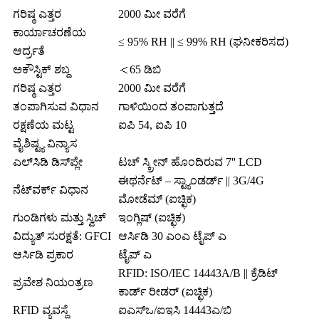
ಗರಿಷ್ಠ ಎತ್ತರ
2000 ಮೀ ವರೆಗೆ
ಕಾರ್ಯಾಚರಣೆಯ
≤ 95% RH || ≤ 99% RH (ಘನೀಕರಿಸದ)
ಆರ್ದ್ರತೆ
ಅಕೌಸ್ಟಿಕ್ ಶಬ್ದ
＜65 ಡಿಬಿ
ಗರಿಷ್ಠ ಎತ್ತರ
2000 ಮೀ ವರೆಗೆ
ತಂಪಾಗಿಸುವ ವಿಧಾನ
ಗಾಳಿಯಿಂದ ತಂಪಾಗುತ್ತದೆ
ರಕ್ಷಣೆಯ ಮಟ್ಟ
ಐಪಿ 54, ಐಪಿ 10
ವೈಶಿಷ್ಟ್ಯ ವಿನ್ಯಾಸ
ಎಲ್‌ಸಿಡಿ ಡಿಸ್‌ಪ್ಲೇ
ಟಚ್ ಸ್ಕ್ರೀನ್ ಹೊಂದಿರುವ 7'' LCD
ಈಥರ್ನೆಟ್ – ಸ್ಟ್ಯಾಂಡರ್ಡ್ || 3G/4G
ನೆಟ್‌ವರ್ಕ್ ವಿಧಾನ
ಮೋಡೆಮ್ (ಐಚ್ಛಿಕ)
ಗುಂಡಿಗಳು ಮತ್ತು ಸ್ವಿಚ್
ಇಂಗ್ಲಿಷ್ (ಐಚ್ಛಿಕ)
ವಿದ್ಯುತ್ ಸುರಕ್ಷತೆ: GFCI
ಆರ್ಸಿಡಿ 30 ಎಂಎ ಟೈಪ್ ಎ
ಆರ್ಸಿಡಿ ಪ್ರಕಾರ
ಟೈಪ್ ಎ
RFID: ISO/IEC 14443A/B || ಕ್ರೆಡಿಟ್
ಪ್ರವೇಶ ನಿಯಂತ್ರಣ
ಕಾರ್ಡ್ ರೀಡರ್ (ಐಚ್ಛಿಕ)
RFID ವ್ಯವಸ್ಥೆ
ಐಎಸ್ಒ/ಐಇಸಿ 14443ಎ/ಬಿ