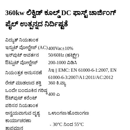
360kw ಲಿಕ್ವಿಡ್ ಕೂಲ್ಡ್ DC ಫಾಸ್ಟ್ ಚಾರ್ಜಿಂಗ್
ಪೈಲ್ ಉತ್ಪನ್ನದ ನಿರ್ದಿಷ್ಟತೆ
ವಿದ್ಯುತ್ ನಿಯತಾಂಕ
ಇನ್ಪುಟ್ ವೋಲ್ಟೇಜ್ (AC)
400Vac±10%
ಇನ್‌ಪುಟ್ ಆವರ್ತನ
50/60Hz (ಹರ್ಟ್ಝ್)
ಔಟ್ಪುಟ್ ವೋಲ್ಟೇಜ್
200-1000 ವಿಡಿಸಿ
ಸಿಇ || EMC: EN 61000-6-1:2007, EN
ನಿಯಂತ್ರಕ ಅನುಸರಣೆ
61000-6-3:2007/A1:2011/AC:2012
ರೇಟ್ ಮಾಡಲಾದ ಶಕ್ತಿ
360 ಕಿ.ವ್ಯಾ
ಒಂದೇ ಬಂದೂಕಿನ ಗರಿಷ್ಠ
400 ಎ
ಔಟ್‌ಪುಟ್ ಕರೆಂಟ್
ಪರಿಸರ ನಿಯತಾಂಕ
ಅನ್ವಯವಾಗುವ ದೃಶ್ಯ
ಒಳಾಂಗಣ/ಹೊರಾಂಗಣ
ಕಾರ್ಯಾಚರಣಾ
﹣30°C ನಿಂದ 55°C
ತಾಪಮಾನ