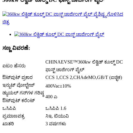
ಸಣ್ಣ ವಿವರಣೆ:
CHINAEVSE™️360kw ಲಿಕ್ವಿಡ್ ಕೂಲ್ಡ್ DC
ಐಟಂ ಹೆಸರು
ಫಾಸ್ಟ್ ಚಾರ್ಜಿಂಗ್ ಪೈಲ್
ಔಟ್‌ಪುಟ್ ಪ್ರಕಾರ
CCS 1,CCS 2,CHAdeMO,GB/T (ಐಚ್ಛಿಕ)
ಇನ್ಪುಟ್ ವೋಲ್ಟೇಜ್
400Vac±10%
ಡ್ಯುಯಲ್ ಗನ್‌ಗಳ ಗರಿಷ್ಠ
400 ಎ
ಔಟ್‌ಪುಟ್ ಕರೆಂಟ್
ಒಸಿಪಿಪಿ
ಒಸಿಪಿಪಿ 1.6
ಪ್ರಮಾಣಪತ್ರ
ಸಿಇ, ಟಿಯುವಿ
ಖಾತರಿ
3 ವರ್ಷಗಳು