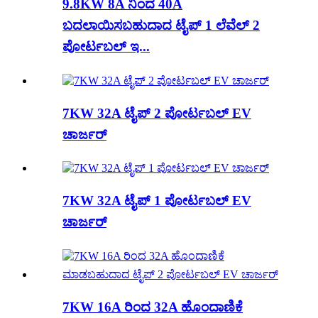
9.8KW 8A ನಿಂದ 40A
ಬದಲಾಯಿಸಬಹುದಾದ ಟೈಪ್ 1 ಲೆವೆಲ್ 2
ಪೋರ್ಟಬಲ್ ಇ...
7KW 32A ಟೈಪ್ 2 ಪೋರ್ಟಬಲ್ EV
ಚಾರ್ಜರ್
7KW 32A ಟೈಪ್ 1 ಪೋರ್ಟಬಲ್ EV
ಚಾರ್ಜರ್
7KW 16A ರಿಂದ 32A ಹೊಂದಾಣಿಕೆ