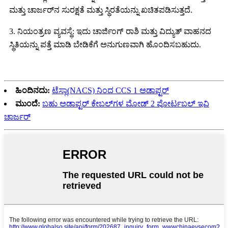
ಮತ್ತು ಚಾರ್ಜರ್‌ನ ಸುರಕ್ಷತೆ ಮತ್ತು ಸ್ಥಿರತೆಯನ್ನು ಖಚಿತಪಡಿಸುತ್ತದೆ.
3. ನಿಯಂತ್ರಣ ವ್ಯವಸ್ಥೆ: ಇದು ಚಾರ್ಜಿಂಗ್ ರಾಶಿ ಮತ್ತು ವಿದ್ಯುತ್ ವಾಹನದ
ಸ್ಥಿತಿಯನ್ನು ಪತ್ತೆ ಮಾಡಿ ಬೇಡಿಕೆಗೆ ಅನುಗುಣವಾಗಿ ಹೊಂದಿಸಬಹುದು.
ಹಿಂದಿನದು:
ಟೆಸ್ಲಾ(NACS) ನಿಂದ CCS 1 ಅಡಾಪ್ಟರ್
ಮುಂದೆ:
ಬಹು ಅಡಾಪ್ಟರ್ ಕೇಬಲ್‌ಗಳ ಮೋಡ್ 2 ಪೋರ್ಟಬಲ್ ಇವಿ
ಚಾರ್ಜರ್