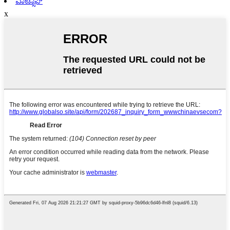
ವಾಟ್ಸಾಪ್
x