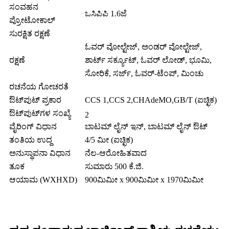
ಸಂವಹನ
ಒಸಿಪಿಪಿ 1.6ಜೆ
ಪ್ರೋಟೋಕಾಲ್
ಸುರಕ್ಷಿತ ರಕ್ಷಣೆ
ಓವರ್ ವೋಲ್ಟೇಜ್, ಅಂಡರ್ ವೋಲ್ಟೇಜ್,
ರಕ್ಷಣೆ
ಶಾರ್ಟ್ ಸರ್ಕ್ಯೂಟ್, ಓವರ್ ಲೋಡ್, ಭೂಮಿ,
ಸೋರಿಕೆ, ಸರ್ಜ್, ಓವರ್-ಟೆಂಪ್, ಮಿಂಚು
ರಚನೆಯ ಗೋಚರತೆ
ಔಟ್‌ಪುಟ್ ಪ್ರಕಾರ
CCS 1,CCS 2,CHAdeMO,GB/T (ಐಚ್ಛಿಕ)
ಔಟ್‌ಪುಟ್‌ಗಳ ಸಂಖ್ಯೆ
2
ವೈರಿಂಗ್ ವಿಧಾನ
ಬಾಟಮ್ ಲೈನ್ ಇನ್, ಬಾಟಮ್ ಲೈನ್ ಔಟ್
ತಂತಿಯ ಉದ್ದ
4/5 ಮೀ (ಐಚ್ಛಿಕ)
ಅನುಸ್ಥಾಪನಾ ವಿಧಾನ
ನೆಲ-ಆರೋಹಿತವಾದ
ತೂಕ
ಸುಮಾರು 500 ಕೆ.ಜಿ.
ಆಯಾಮ (WXHXD)
900ಮಿಮೀ x 900ಮಿಮೀ x 1970ಮಿಮೀ