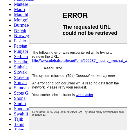
Maltese
Maori
Marathi
Mongolian
Burmese
Nepali
Norwegian
Pashto
Persian
Punjabi
Serbian
Sesotho
Sinhala
Slovak
Slovenian
Somali
Samoan
Scots Gaelic
Shona
Sindhi
Sundanese
Swahili
Tajik
Tamil
Telugu