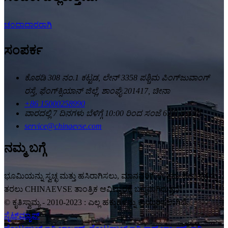
ಚಂದಾದಾರರಾಗಿ
ಸಂಪರ್ಕ
ಕೊಠಡಿ 308 ನಂ.1 ಕಟ್ಟಡ, ಲೇನ್ 3358 ಪಶ್ಚಿಮ ಪಿಂಗ್‌ಜುವಾಂಗ್
ರಸ್ತೆ, ಫೆಂಗ್‌ಕ್ಸಿಯಾನ್ ಜಿಲ್ಲೆ, ಶಾಂಘೈ 201417, ಚೀನಾ
+86 15000258990
ವಾರದಲ್ಲಿ 7 ದಿನಗಳು ಬೆಳಿಗ್ಗೆ 10:00 ರಿಂದ ಸಂಜೆ 6:00 ರವರೆಗೆ
service@chinaevse.com
ನಮ್ಮ ಬಗ್ಗೆ
ಭೂಮಿಯನ್ನು ಸ್ವಚ್ಛ ಮತ್ತು ಹಸಿರಾಗಿಸಲು, ಮಾನವರಿಗೆ ಉತ್ತಮ ಜೀವನವನ್ನು
ತರಲು CHINAEVSE ತಾಂತ್ರಿಕ ಆವಿಷ್ಕಾರಕ್ಕೆ ಬದ್ಧವಾಗಿರುತ್ತದೆ!
© ಕೃತಿಸ್ವಾಮ್ಯ - 2010-2023 : ಎಲ್ಲ ಹಕ್ಕುಗಳನ್ನು ಕಾಯ್ದಿರಿಸಲಾಗಿದೆ.
ಸೈಟ್‌ಮ್ಯಾಪ್