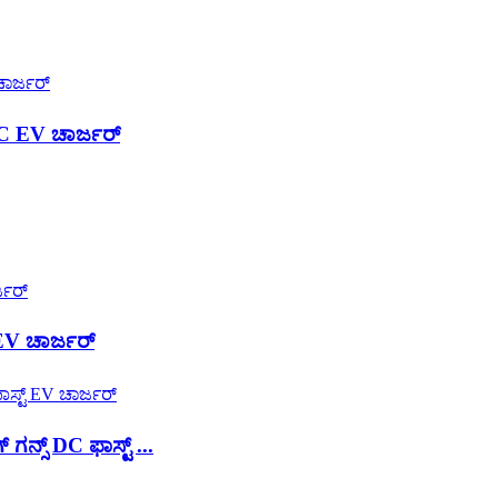
C EV ಚಾರ್ಜರ್
EV ಚಾರ್ಜರ್
್ಸ್ DC ಫಾಸ್ಟ್ ...