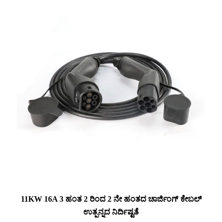
11KW 16A 3 ಹಂತ 2 ರಿಂದ 2 ನೇ ಹಂತದ ಚಾರ್ಜಿಂಗ್ ಕೇಬಲ್
ಉತ್ಪನ್ನದ ನಿರ್ದಿಷ್ಟತೆ