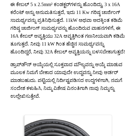
ಈ ಕೇಬಲ್ 5 x 2.5mm² ಕಂಡಕ್ಟರ್‌ಗಳನ್ನು ಹೊಂದಿದ್ದು, 3 x 16A
ಕರೆಂಟ್ ಅನ್ನು ಅನುಮತಿಸುತ್ತದೆ, ಇದು 11 Kw ಗರಿಷ್ಠ ಚಾರ್ಜಿಂಗ್
ಸಾಮರ್ಥ್ಯವನ್ನು ಪ್ರತಿನಿಧಿಸುತ್ತದೆ. 11kW ಅಥವಾ ಅದಕ್ಕಿಂತ ಕಡಿಮೆ
ಗರಿಷ್ಠ ಚಾರ್ಜಿಂಗ್ ಸಾಮರ್ಥ್ಯವನ್ನು ಹೊಂದಿರುವ ವಾಹನಗಳಿಗೆ, ಈ
16A ಕೇಬಲ್ ಆವೃತ್ತಿಯು 32A ಆವೃತ್ತಿಗಿಂತ ಗಣನೀಯವಾಗಿ ಕಡಿಮೆ
ತೂಗುತ್ತದೆ. ನೀವು 11 kW ಗಿಂತ ಹೆಚ್ಚಿನ ಸಾಮರ್ಥ್ಯವನ್ನು
ಹೊಂದಿದ್ದರೆ, ನೀವು 32A ಕೇಬಲ್ ಆವೃತ್ತಿಯನ್ನು ಬಳಸಬೇಕಾಗುತ್ತದೆ!
ಡ್ರಾಪ್‌ಡೌನ್ ಆಯ್ಕೆಯಲ್ಲಿ ಸೂಕ್ತವಾದ ಮೌಲ್ಯವನ್ನು ಆಯ್ಕೆ ಮಾಡುವ
ಮೂಲಕ ನಿಮಗೆ ಬೇಕಾದ ಯಾವುದೇ ಉದ್ದವನ್ನು ನೀವು ಆರ್ಡರ್
ಮಾಡಬಹುದು. ಪಟ್ಟಿಯಲ್ಲಿ ನಿರ್ದಿಷ್ಟಪಡಿಸದ ಉದ್ದಗಳಿಗಾಗಿ, ನಮಗೆ
ಸಂದೇಶ ಕಳುಹಿಸಿ, ನಿಮ್ಮ ವಿಶೇಷ ವಿನಂತಿಗಾಗಿ ನಾವು ನಿಮ್ಮನ್ನು
ಉಲ್ಲೇಖಿಸುತ್ತೇವೆ.