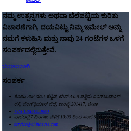
ಕೇಬಲ್
ನಮ್ಮ ಉತ್ಪನ್ನಗಳು ಅಥವಾ ಬೆಲೆಪಟ್ಟಿಯ ಕುರಿತು
ವಿಚಾರಣೆಗಾಗಿ, ದಯವಿಟ್ಟು ನಿಮ್ಮ ಇಮೇಲ್ ಅನ್ನು
ನಮಗೆ ಕಳುಹಿಸಿ ಮತ್ತು ನಾವು 24 ಗಂಟೆಗಳ ಒಳಗೆ
ಸಂಪರ್ಕದಲ್ಲಿರುತ್ತೇವೆ.
ಚಂದಾದಾರರಾಗಿ
ಸಂಪರ್ಕ
ಕೊಠಡಿ 308 ನಂ.1 ಕಟ್ಟಡ, ಲೇನ್ 3358 ಪಶ್ಚಿಮ ಪಿಂಗ್‌ಜುವಾಂಗ್
ರಸ್ತೆ, ಫೆಂಗ್‌ಕ್ಸಿಯಾನ್ ಜಿಲ್ಲೆ, ಶಾಂಘೈ 201417, ಚೀನಾ
+86 15000258990
ವಾರದಲ್ಲಿ 7 ದಿನಗಳು ಬೆಳಿಗ್ಗೆ 10:00 ರಿಂದ ಸಂಜೆ 6:00 ರವರೆಗೆ
service@chinaevse.com