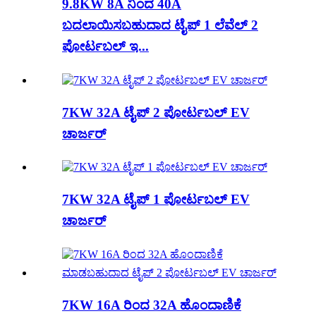
9.8KW 8A ನಿಂದ 40A
ಬದಲಾಯಿಸಬಹುದಾದ ಟೈಪ್ 1 ಲೆವೆಲ್ 2
ಪೋರ್ಟಬಲ್ ಇ...
7KW 32A ಟೈಪ್ 2 ಪೋರ್ಟಬಲ್ EV
ಚಾರ್ಜರ್
7KW 32A ಟೈಪ್ 1 ಪೋರ್ಟಬಲ್ EV
ಚಾರ್ಜರ್
7KW 16A ರಿಂದ 32A ಹೊಂದಾಣಿಕೆ