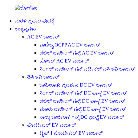
ಮರಳಿ ಪ್ರಥಮ ಪುಟಕ್ಕೆ
ಉತ್ಪನ್ನಗಳು
AC EV ಚಾರ್ಜರ್
ವಾಣಿಜ್ಯ OCPP AC EV ಚಾರ್ಜರ್
ಡಬಲ್ ಚಾರ್ಜಿಂಗ್ ಗನ್ಸ್ AC EV ಚಾರ್ಜರ್
ಹೋಮ್ AC EV ಚಾರ್ಜರ್
ಸಿಂಗಲ್ ಚಾರ್ಜಿಂಗ್ ಗನ್ ವರ್ಟಿಕಲ್ ಎಸಿ ಇವಿ ಚಾರ್ಜರ್
ಡಿಸಿ ಇವಿ ಚಾರ್ಜರ್
ಜಾಹೀರಾತು ಪ್ರದರ್ಶನ DC EV ಚಾರ್ಜರ್
ಸಿಂಗಲ್ ಚಾರ್ಜಿಂಗ್ ಗನ್ DC ಫಾಸ್ಟ್ EV ಚಾರ್ಜರ್
ಡಬಲ್ ಚಾರ್ಜಿಂಗ್ ಗನ್ಸ್ DC ಫಾಸ್ಟ್ EV ಚಾರ್ಜರ್
ಮೂರು ಚಾರ್ಜಿಂಗ್ ಗನ್ಸ್ DC ಫಾಸ್ಟ್ EV ಚಾರ್ಜರ್
ನಾಲ್ಕು ಚಾರ್ಜಿಂಗ್ ಗನ್ಸ್ DC ಫಾಸ್ಟ್ EV ಚಾರ್ಜರ್
ಪೋರ್ಟಬಲ್ EV ಚಾರ್ಜರ್
ಟೈಪ್ 1 ಪೋರ್ಟಬಲ್ EV ಚಾರ್ಜರ್