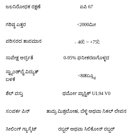
ಜಲನಿರೋಧಕ ರಕ್ಷಣೆ
ಐಪಿ 67
ಗರಿಷ್ಠ ಎತ್ತರ
<2000ಮೀ
ಪರಿಸರದ ತಾಪಮಾನ
﹣40℃ ~ +75℃
ಸಾಪೇಕ್ಷ ಆರ್ದ್ರತೆ
0-95% ಘನೀಕರಣಗೊಳ್ಳದ
ಸ್ಟ್ಯಾಂಡ್‌ಬೈ ವಿದ್ಯುತ್
<8ಡಬ್ಲ್ಯೂ
ಬಳಕೆ
ಶೆಲ್ ವಸ್ತು
ಥರ್ಮೋ ಪ್ಲಾಸ್ಟಿಕ್ UL94 V0
ಸಂಪರ್ಕ ಪಿನ್
ತಾಮ್ರ ಮಿಶ್ರಲೋಹ, ಬೆಳ್ಳಿ ಅಥವಾ ನಿಕಲ್ ಲೇಪನ
ಸೀಲಿಂಗ್ ಗ್ಯಾಸ್ಕೆಟ್
ರಬ್ಬರ್ ಅಥವಾ ಸಿಲಿಕೋನ್ ರಬ್ಬರ್