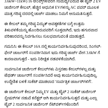
3.6kW~11kW) 16 ಆಂಪ್ಸ್‌ಗಳವರೆಗೆ ಸಾಮರ್ಥ್ಯವಿರುವ ಈ ಟೈಪ್ 2 EV
ಚಾರ್ಜಿಂಗ್ ಕೇಬಲ್, ಹೆಚ್ಚಿನ ಆಧುನಿಕ EVಗಳನ್ನು AC ಪವರ್ ಮೂಲಕ
ಮಾತ್ರ ಗರಿಷ್ಠ ದರದಲ್ಲಿ ಚಾರ್ಜ್ ಮಾಡಲು ನಿಮಗೆ ಅನುಮತಿಸುತ್ತದೆ.
ಈ ಕೇಬಲ್ ತಮ್ಮ ಗರಿಷ್ಠ ವಿದ್ಯುತ್ ಅವಶ್ಯಕತೆಗಳ ಬಗ್ಗೆ ಉತ್ತಮ
ತಿಳುವಳಿಕೆಯನ್ನು ಹೊಂದಿರುವವರಿಗೆ ಸೂಕ್ತವಾಗಿದೆ, ಇದು ಹಗುರವಾದ
ಪರಿಹಾರವನ್ನು ನಿರ್ವಹಿಸಲು ಸುಲಭವಾಗುವಂತೆ ಮಾಡುತ್ತದೆ.
ಗಮನಿಸಿ: ಈ ಕೇಬಲ್ 16A ನಲ್ಲಿ ಕಾರ್ಯನಿರ್ವಹಿಸುವುದರಿಂದ, ಸಿಂಗಲ್-
ಫೇಸ್ ಚಾರ್ಜರ್‌ಗೆ ಸಂಪರ್ಕಿಸಿದಾಗ ಇದು ಗರಿಷ್ಠ ಚಾರ್ಜ್ ವೇಗ 3.6kW ಗೆ
ಕಾರಣವಾಗುತ್ತದೆ - ಇದು ನಿರೀಕ್ಷಿತ ನಡವಳಿಕೆಯಾಗಿದೆ.
ಸಾರ್ವಜನಿಕ ಚಾರ್ಜಿಂಗ್ ಕೇಬಲ್‌ಗಳು ವಿಸ್ತರಣಾ ಕೇಬಲ್‌ಗಳಲ್ಲ ಮತ್ತು
ಟೆಥರ್ಡ್ ಚಾರ್ಜರ್‌ಗೆ ಸಂಪರ್ಕಿಸಿದರೆ ಅವು ಕಾರ್ಯನಿರ್ವಹಿಸುವುದಿಲ್ಲ,
ಉದ್ದೇಶಿತ ಬಳಕೆ ಸಾಕೆಟ್ ಮಾಡಲಾದ 'ಸಾರ್ವತ್ರಿಕ ಚಾರ್ಜರ್‌ಗಳಿಗೆ'.
ಈ ಚಾರ್ಜಿಂಗ್ ಕೇಬಲ್ ನಿಮ್ಮ EV ಮತ್ತು ಟೈಪ್ 2 ಸಾಕೆಟ್ ಚಾರ್ಜಿಂಗ್
ಸ್ಟೇಷನ್‌ಗಳ ನಡುವೆ ಕನೆಕ್ಟರ್ ಆಗಿ ಕಾರ್ಯನಿರ್ವಹಿಸುತ್ತದೆ ಮತ್ತು ಎಲ್ಲಾ
ಟೈಪ್ 2 ಸಾರ್ವಜನಿಕ ಚಾರ್ಜಿಂಗ್ ನೆಟ್‌ವರ್ಕ್‌ಗಳೊಂದಿಗೆ