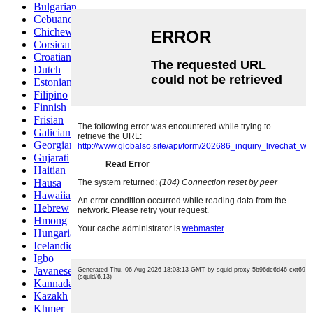
Bulgarian
Cebuano
Chichewa
Corsican
Croatian
Dutch
Estonian
Filipino
Finnish
Frisian
Galician
Georgian
Gujarati
Haitian
Hausa
Hawaiian
Hebrew
Hmong
Hungarian
Icelandic
Igbo
Javanese
Kannada
Kazakh
Khmer