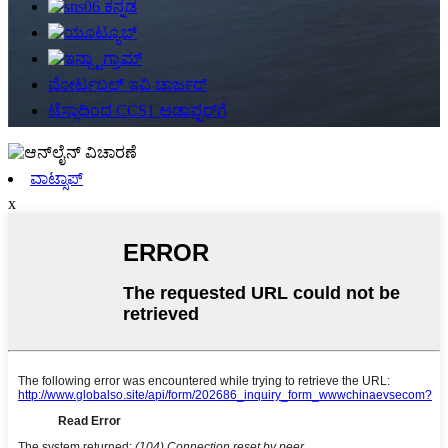
ಪೋರ್ಟಬಲ್ ಇವಿ ಚಾರ್ಜರ್
ಟೆಸ್ಲಾದಿಂದ CCS1 ಅಡಾಪ್ಟರ್‌ಗೆ
ವಾಟ್ಸಾಪ್
x