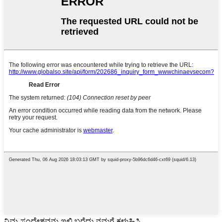
ನಿಮ್ಮ ಸಂದೇಶವನ್ನು ಇಲ್ಲಿ ಬರೆದು ನಮಗೆ ಕಳುಹಿಸಿ.